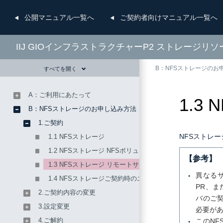
公開
マニュアル一覧へ
ご契約者向け
マニュアル一覧へ
IIJ GIOインフラストラクチャーP2 ストレージリ
B：NFSストレージのお
すべてを開く
A：ご利用にあたって
1.3
B：NFSストレージのお申し込み方法
1.ご契約
NFSストレ
1.1 NFSストレージ
1.2 NFSストレージ NFSボリューム
【参考】
1.3 NFSストレージ リモートサイトNFSサーバ
異なるサ
1.4 NFSストレージご契約時のエラーへの対応
PR、ま
2.ご契約内容の変更
バのご契
3.設定変更
必要が
4.ご解約
このNF