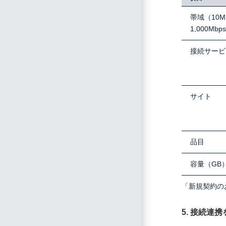
帯域（10M
1,000Mbp
接続サービ
サイト
品目
容量（GB
「新規契約の
5. 接続