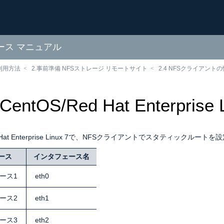
ソース マニュアル
利用方法
2.事前準備 NFSストレージ リモートサイト
2.4 NFSクライアント
2 CentOS/Red Hat Enterpris
ed Hat Enterprise Linux 7で、NFSクライアントでスタティ
ース
インタフェース名
ース1
eth0
ース2
eth1
ース3
eth2