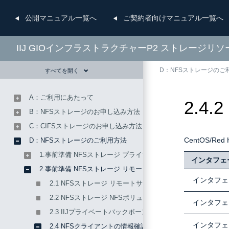
公開
マニュアル一覧へ
ご契約者向け
マニュアル一覧へ
IIJ GIOインフラストラクチャーP2 ストレージリ
D：NFSストレージのご
すべてを開く
A：ご利用にあたって
2.4.
B：NFSストレージのお申し込み方法
C：CIFSストレージのお申し込み方法
CentOS/R
D：NFSストレージのご利用方法
1.事前準備 NFSストレージ プライマリサイト
インタフェ
2.事前準備 NFSストレージ リモートサイト
インタフェ
2.1 NFSストレージ リモートサイトNFSサーバの情報確認
2.2 NFSストレージ NFSボリュームの情報確認
インタフェ
2.3 IIJプライベートバックボーンサービスの情報確認
インタフェ
2.4 NFSクライアントの情報確認