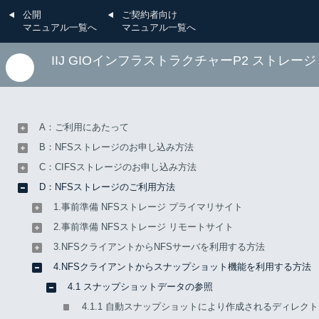
公開
ご契約者向け
マニュアル一覧へ
マニュアル一覧へ
IIJ GIOインフラストラクチャーP2 ストレー
D：NFSストレージのご利用方法
4.NFSクライアントからスナップショット
A：ご利用にあたって
4.1.3 スナップショットデー
B：NFSストレージのお申し込み方法
C：CIFSストレージのお申し込み方法
タへの直接アクセス
D：NFSストレージのご利用方法
1.事前準備 NFSストレージ プライマリサイト
2.事前準備 NFSストレージ リモートサイト
スナップショットに格納されているファイルに直接アクセス
3.NFSクライアントからNFSサーバを利用する方法
し、通常のファイルと同様に参照できます。
4.NFSクライアントからスナップショット機能を利用する方法
4.1 スナップショットデータの参照
自動スナップショット「daily.2015-09-15_0000」に保存され
4.1.1 自動スナップショットにより作成されるディレク
ているファイル「test3」の内容を表示します。