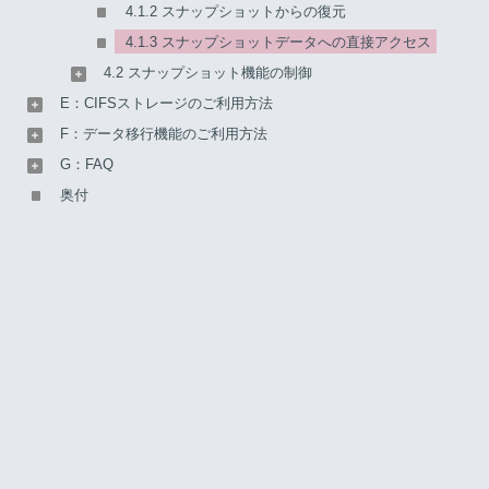
4.1.2 スナップショットからの復元
$ more /nfsdata/.snapshot/daily.2015-09-15_0000/te
4.1.3 スナップショットデータへの直接アクセス
4.2 スナップショット機能の制御
E：CIFSストレージのご利用方法
【注意】
F：データ移行機能のご利用方法
「.snapshot」ディレクトリ配下のファイルは参照のみで
きます。データは書き込めません。
G：FAQ
奥付
CentOS 7、またはRed Hat Enterprise Linux 7のNFSクライア
ントから「.snapshot」ディレクトリ配下のスナップショット
データを参照すると、スナップショットのディレクトリが自
動的にマウントされます。スナップショットディレクトリの
マウントは「mount」コマンドを入力して、確認できます。
$ mount
sysfs on /sys type sysfs (rw,nosuid,nodev,noexec,r
（省略）
1.1.1.1:/nfsdata/.snapshot/daily.2015-0915_0000
 on /nfsdata/.snapshot/daily.2015-09-15_000 type n
(rw,relatime,vers=3,rsize=32768,wsize=32768,namlen