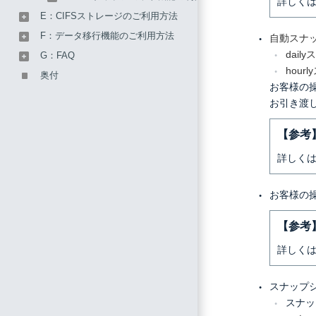
詳しく
E：CIFSストレージのご利用方法
F：データ移行機能のご利用方法
自動スナ
dai
G：FAQ
hou
奥付
お客様の
お引き渡
【参考
詳しく
お客様の
【参考
詳しく
スナップ
スナッ