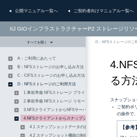
公開
マニュアル一覧へ
ご契約者向け
マニュアル一覧へ
IIJ GIOインフラストラクチャーP2 ストレージリ
D：NFSストレージのご
すべてを開く
A：ご利用にあたって
4.
B：NFSストレージのお申し込み方法
C：CIFSストレージのお申し込み方法
る方
D：NFSストレージのご利用方法
1.事前準備 NFSストレージ プライマリサイト
スナップショ
2.事前準備 NFSストレージ リモートサイト
ご契約ボ
3.NFSクライアントからNFSサーバを利用する方法
の操作で
4.NFSクライアントからスナップショット機能を利用する方法
4.1 スナップショットデータの参照
【参考
4.2 スナップショット機能の制御