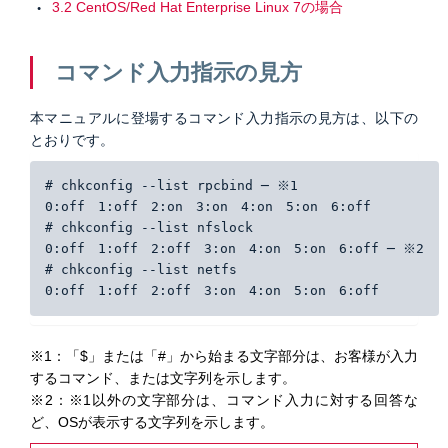
3.2 CentOS/Red Hat Enterprise Linux 7の場合
コマンド入力指示の見方
本マニュアルに登場するコマンド入力指示の見方は、以下の
とおりです。
# chkconfig --list rpcbind ─ ※1
0:off　1:off　2:on　3:on　4:on　5:on　6:off
# chkconfig --list nfslock
0:off　1:off　2:off　3:on　4:on　5:on　6:off ─ ※2
# chkconfig --list netfs
0:off　1:off　2:off　3:on　4:on　5:on　6:off
※1：「$」または「#」から始まる文字部分は、お客様が入力
するコマンド、または文字列を示します。
※2：※1以外の文字部分は、コマンド入力に対する回答な
ど、OSが表示する文字列を示します。