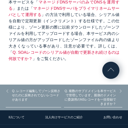
本サービスを「
マネージドDNSサーバのみでDNSを運用す
る
」または「
マネージドDNSサーバをプライマリネームサー
バとして運用する
」の方法で利用している場合、シリアル値
を自動で定期更新（インクリメント）する仕様です。この仕
様により、ゾーン更新の際に以前ダウンロードしたゾーンフ
ァイルを利用してアップロードする場合、本サービス内のシ
リアル値の方がアップロードしたゾーンファイル内の値より
大きくなっている事があり、注意が必要です。詳しくは、
「
Q. SOAレコードのシリアル値が自動で更新され続けるのは
何故ですか？
」をご覧ください。
Q. レコード編集してゾーン反映さ
Q. 複数のサブドメインを本サービス
せたのに反映されてないレコード
で管理しています。親側のドメイン
があります
に委譲用のNSレコードを一括登録で
きますか？
IIJについて
法人向けサービスのご紹介
お問い合わせ