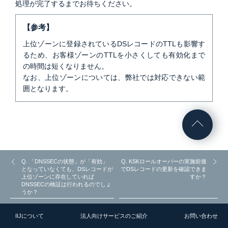
処理が完了するまでお待ちください。
【参考】
上位ゾーンに登録されているDSレコードのTTLも影響す
るため、お客様ゾーンのTTLを小さくしても有効化まで
の時間は短くなりません。
なお、上位ゾーンについては、弊社では対応できない範
囲となります。
Q. 「DNSSECの状態」が「有効」
Q. KSKロールオーバーの実施前後
となっていなくても、DSレコードが
でDSレコードの更新を確認できま
上位ゾーンに存在していれば
すか？
DNSSECの検証は行われるのでしょ
うか？
IIJについて
法人向けサービスのご紹介
お問い合わせ