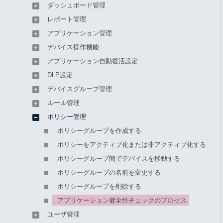
ダッシュボード管理
「必要なアプリケーション」オプション
「Application Resilience」ポリシー
レポート管理
ポリシーとオプションについて詳しくは、「
ポリシー管理
」
アプリケーション管理
をご覧ください。
デバイス操作機能
アプリケーション自動復活設定
健全性チェックの頻度
DLP設定
デバイスグループ管理
以下、健全性チェックが実行される頻度です。
ルール管理
ポリシー
頻度
ポリシー管理
ポリシーグループを作成する
必要なア
5分間隔で健全性チェックが実行されま
ポリシーをアクティブ化または非アクティブ化する
プリケー
す
ポリシーグループ間でデバイスを移動する
ション
前回から健全性チェックの結果が変更が
ポリシーグループの名前を変更する
あった場合、15分間隔の定期通信によっ
て結果がアップロードされます。前回と
ポリシーグループを削除する
結果が同じ場合、結果はアップロードさ
アプリケーション健全性チェックのプロセス
れません
ユーザ管理
同じ健全性チェックが続く場合でも、最