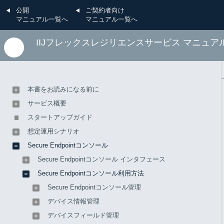
公開
ご契約者向け
マニュアル一覧へ
マニュアル一覧へ
IIJフレックスレジリエンスサービス マニュア
Secure Endpointコンソール
Secure Endpointコンソール利用方法
ポリシ
本書をお読みになる前に
アプリケーション健全性チ
サービス概要
スタートアップガイド
ェックのプロセス
想定運用シナリオ
Secure Endpointコンソール
Secure Endpointコンソール インタフェース
概要
Secure Endpointコンソール利用方法
Secure Endpointコンソール管理
デバイスにインストールされているアプリケーションの健全
デバイス情報管理
性チェックは、
以下のいずれかをアクティブ化すると実行さ
デバイスフィールド管理
れます。