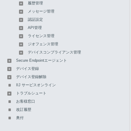
履歴管理
低でも週に1回は結果がアップロードさ
れます
メッセージ管理
認証設定
Application
15分間隔で健全性チェックが実行されま
API管理
Resilience
す
ライセンス管理
前回から健全性チェックの結果が変更が
あった場合、15分間隔の定期通信によっ
ジオフェンス管理
て結果がアップロードされます。前回と
デバイスコンプライアンス管理
結果が同じ場合、結果はアップロードさ
Secure Endpointエージェント
れません
デバイス登録
同じ健全性チェックが続く場合でも、最
デバイス登録解除
低でも6時間に1回は結果がアップロード
されます
IIJ サービスオンライン
トラブルシュート
お客様窓口
健全性チェックのプロセス
改訂履歴
奥付
以下のプロセスでアプリケーションの健全性チェックが実行
されます。
ポリシーごとに健全性チェックの内容が異なりま