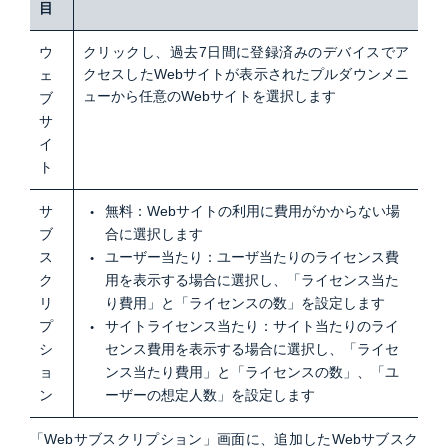
目
ウ
クリックし、過去7日間に登録済みのデバイスでア
クセスしたWebサイトが表示されたプルダウンメニ
ェ
ューから任意のWebサイトを選択します
ブ
サ
イ
ト
サ
無料：Webサイトの利用に費用がかからない場
ブ
合に選択します
ス
ユーザー当たり：ユーザ当たりのライセンス費
ク
用を表示する場合に選択し、
「ライセンス当た
リ
り費用」と「ライセンスの数」を設定します
プ
サイトライセンス当たり：サイト当たりのライ
シ
センス費用を表示する場合に選択し、
「ライセ
ョ
ンス当たり費用」と「ライセンスの数」、「ユ
ン
ーザーの想定人数」を設定します
「Webサブスクリプション」画面に、追加したWebサブスク