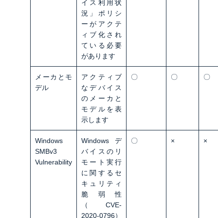
イス利用状
況」ポリシ
ーがアクテ
ィブ化され
ている必要
があります
メーカとモ
アクティブ
〇
〇
〇
デル
なデバイス
のメーカと
モデルを表
示します
Windows
Windowsデ
〇
×
×
SMBv3
バイスのリ
Vulnerability
モート実行
に関するセ
キュリティ
脆弱性
（CVE-
2020-0796）