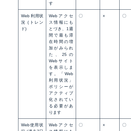
す
Web 利用状
Webアクセ
〇
×
〇
況 (トレン
ス情報にも
ド)
とづき、1週
間で最も滞
在時間の増
加がみられ
た、25の
Webサイト
を表示しま
す。「Web
利用状況」
ポリシーが
アクティブ
化されてい
る必要があ
ります
Web使用状
Webアクセ
〇
×
〇