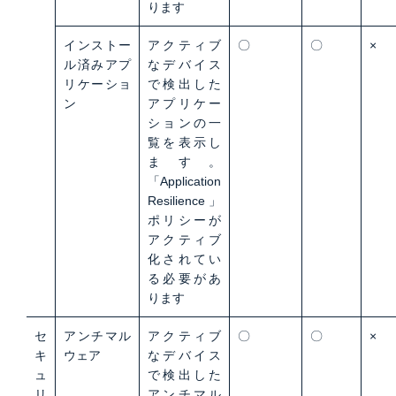
ります
インストー
アクティブ
〇
〇
×
ル済みアプ
なデバイス
リケーショ
で検出した
ン
アプリケー
ションの一
覧を表示し
ます。
「Application
Resilience」
ポリシーが
アクティブ
化されてい
る必要があ
ります
セ
アンチマル
アクティブ
〇
〇
×
キ
ウェア
なデバイス
ュ
で検出した
リ
アンチマル