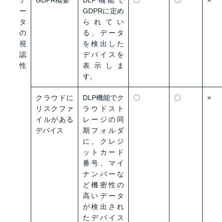
デ
GDPR概要
DLP機能で
〇
〇
×
ー
GDPRに定め
タ
られてい
の
る、データ
視
を検出した
認
デバイスを
性
表示しま
す。
クラウドに
DLP機能でク
〇
〇
×
リスクファ
ラウドスト
イルがある
レージの同
デバイス
期フォルダ
に、クレジ
ットカード
番号、マイ
ナンバーな
ど機密性の
高いデータ
が検出され
たデバイス