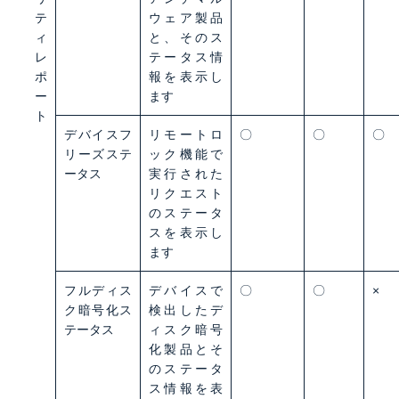
テ
ウェア製品
ィ
と、そのス
レ
テータス情
ポ
報を表示し
ー
ます
ト
デバイスフ
リモートロ
〇
〇
〇
リーズステ
ック機能で
ータス
実行された
リクエスト
のステータ
スを表示し
ます
フルディス
デバイスで
〇
〇
×
ク暗号化ス
検出したデ
テータス
ィスク暗号
化製品とそ
のステータ
ス情報を表