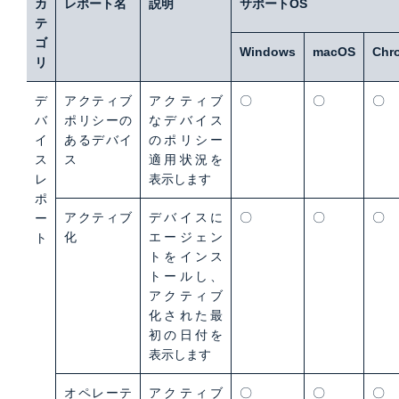
カ
レポート名
説明
サポートOS
テ
ゴ
Windows
macOS
Chr
リ
デ
アクティブ
アクティブ
〇
〇
〇
バ
ポリシーの
なデバイス
イ
あるデバイ
のポリシー
ス
ス
適用状況を
レ
表示します
ポ
アクティブ
デバイスに
〇
〇
〇
ー
化
エージェン
ト
トをインス
トールし、
アクティブ
化された最
初の日付を
表示します
オペレーテ
アクティブ
〇
〇
〇