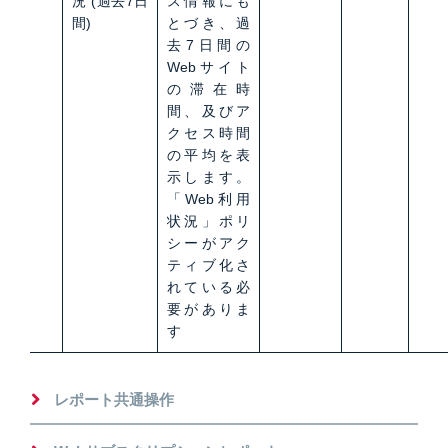
況 (過去7日
ス情報にも
間)
とづき、過
去7日間の
Webサイト
の滞在時
間、及びア
クセス時間
の平均を表
示します。
「Web利用
状況」ポリ
シーがアク
ティブ化さ
れている必
要がありま
す
レポート共通操作