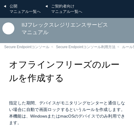
公開
ご契約者向け
マニュアル一覧へ
マニュアル一覧へ
IIJフレックスレジリエンスサービス
マニュアル
Secure Endpointコンソール
Secure Endpointコンソール利用方法
ルール
オフラインフリーズのルー
ルを作成する
指定した期間、デバイスがモニタリングセンターと通信しな
い場合に自動で画面ロックするというルールを作成します。
本機能は、WindowsまたはmacOSのデバイスでのみ利用でき
ます。