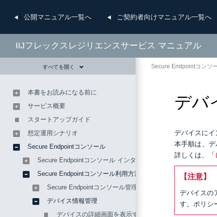
公開
マニュアル一覧へ
ご契約者向け
マニュアル一覧へ
IIJフレックスレジリエンスサービス マニュアル
Secure Endpointコンソ
すべてを開く
本書をお読みになる前に
デバ
サービス概要
スタートアップガイド
デバイスにイ
想定運用シナリオ
本手順は、デ
Secure Endpointコンソール
詳しくは、「
Secure Endpointコンソール インタフェース
Secure Endpointコンソール利用方法
【注意】
Secure Endpointコンソール管理
デバイスの
デバイス情報管理
す。ポリシ
デバイスの詳細画面を表示する