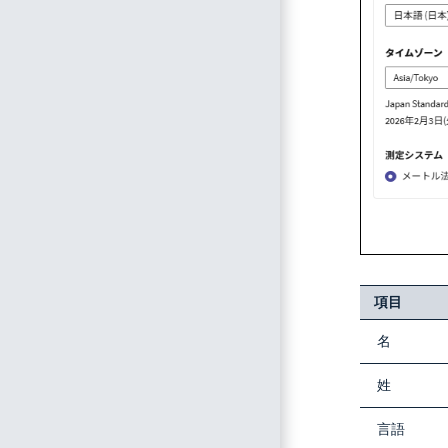
項目
名
姓
言語