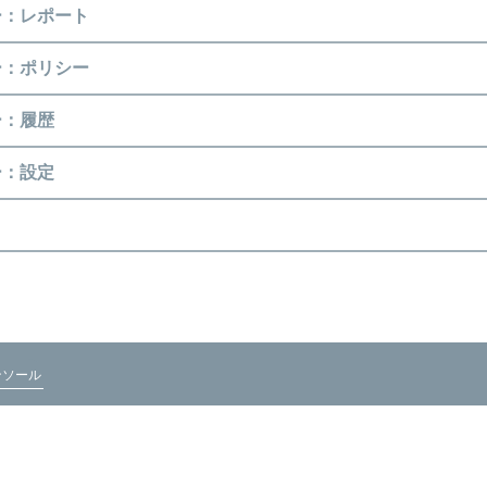
ー：レポート
ー：ポリシー
ー：履歴
ー：設定
tコンソール