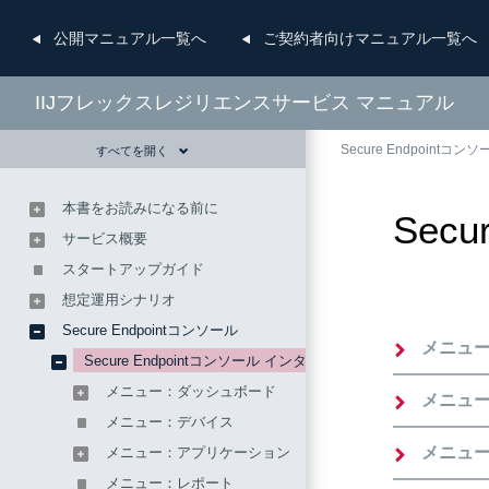
公開
マニュアル一覧へ
ご契約者向け
マニュアル一覧へ
IIJフレックスレジリエンスサービス マニュアル
Secure Endpointコンソ
すべてを開く
本書をお読みになる前に
Sec
サービス概要
スタートアップガイド
想定運用シナリオ
Secure Endpointコンソール
メニュ
Secure Endpointコンソール インタフェース
メニュー：ダッシュボード
メニュ
メニュー：デバイス
メニュ
メニュー：アプリケーション
メニュー：レポート