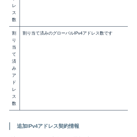
レ
ス
数
割
割り当て済みのグローバルIPv4アドレス数です
り
当
て
済
み
ア
ド
レ
ス
数
追加IPv4アドレス契約情報