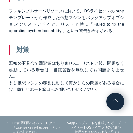
フレキシブルサーバリソースにおいて、OSライセンスのvApp
テンプレートから作成した仮想マシンをバックアップオプシ
ョンでリストアすると、リストア時に「Failed to fix the
operating system bootability.」という警告が表示される。
対策
既知の不具合で回避策はありません。リストア後、問題なく
起動している場合は、当該警告を無視しても問題ありませ
ん。
もし仮想マシンの稼働に対して何かしらの問題がある場合に
は、弊社サポート窓口へお問い合わせください。
LB管理画面のイベントログに
vAppテンプレートを作成したが、プ
「License key will expire 」という
ライベートOSライブラリの容量が
ログが出力される
使用されていないように見える