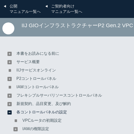
公開
ご契約者向け
マニュアル一覧へ
マニュアル一覧へ
IIJ GIOインフラストラクチャーP2 Gen.2 V
各コントロールパネルの設定
フレキシブルサーバリソースAPIを利用する
本書をお読みになる前に
Terraformでフレキシブルサ
サービス概要
IIJサービスオンライン
ーバリソースAPIを利用する
P2コントロールパネル
IAMコントロールパネル
フレキシブルサーバリソースコントロールパネル
フレキシブルサーバリソースをAPIで操作するために、
新規契約、品目変更、及び解約
VMware Cloud Director Terraform Providerを利用できます。
各コントロールパネルの設定
VMware Cloud Director Terraform Providerにより、フレキシ
VPCルータの初期設定
ブルサーバリソースに構築するインフラをソースコードとし
IAMの権限設定
て管理できます。