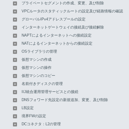
ここでは、VMware Cloud Director Terraform Providerを利用
プライベートセグメントの作成、変更、及び削除
してAPIでフレキシブルサーバリソースを操作する方法を説明
VPCルータのスタティックルートの設定及び経路情報の確認
します。
グローバルIPv4アドレスプールの設定
なお、お使いの端末にTerraformが導入済みである前提で説明
します。Terraformについては、公式ページ
インターネットゲートウェイの接続及び接続解除
（
https://www.terraform.io/
）をご覧ください。
NAPTによるインターネットへの接続設定
NATによるインターネットからの接続設定
【注意】
OSライブラリの管理
既存のフレキシブルサーバリソースの契約を用いて
仮想マシンの作成
Terraformを実行すると、Terraformの設定ファイルの
仮想マシンの操作
内容によっては既存のvAppや仮想マシンを削除して
仮想マシンのコピー
しまう恐れがあります。適用前には設定内容を確認
してください。
名前付きディスクの管理
利用可能なAPIについては、「
フレキシブルサーバリ
IIJ統合運用管理サービスとの接続
ソースAPIで利用可能なTerraformのResource及び
DNSフォワード先設定の新規追加、変更、及び削除
Data一覧
」をご覧ください。
LB設定
境界FWの設定
1.認証のための設定ファイルを作成します。
DCコネクタ：L2の管理
フレキシブルサーバリソースAPIを利用するためには、フレキ