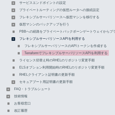
サービスエンドポイントの設定
シブルサーバリソース画面の「API情報」タブに書かれた情報
プライベートルーティングの仮想ルータへの接続設定
と、事前に作成したAPIトークンが必要です。
フレキシブルサーバリソースへ仮想マシンを移行する
【参考】
仮想マシンのバックアップを行う
「API情報」の開き方については「
フレキシブルサー
PBBへの経路をプライベートバックボーンゲートウェイからプ
バリソース画面
」をご覧ください。
フレキシブルサーバリソースAPIを利用する
APIトークンの作成方法については「
フレキシブルサ
フレキシブルサーバリソースのAPIトークンを作成する
ーバリソースのAPIトークンを作成する
」をご覧くだ
TerraformでフレキシブルサーバリソースAPIを利用する
さい。
ライセンス切替え時のRHELのリポジトリ変更手順
ELSオプション利用開始時のRHELのリポジトリ変更手順
基本となる設定ファイルの例を以下に示します。
RHELクライアント証明書の更新手順
auth_sample.tf
セキュアブート用証明書の更新手順
FAQ・トラブルシュート
terraform {
技術情報
  required_providers {
    vcd = {
お客様窓口
      source = "vmware/vcd" // VMware Cloud Di
改訂履歴
    }