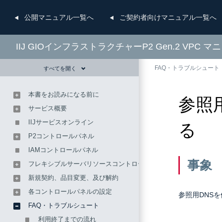
公開
マニュアル一覧へ
ご契約者向け
マニュアル一覧へ
IIJ GIOインフラストラクチャーP2 Gen.2 VPC マ
FAQ・トラブルシュート
すべてを開く
本書をお読みになる前に
参照
サービス概要
IIJサービスオンライン
る
P2コントロールパネル
IAMコントロールパネル
事象
フレキシブルサーバリソースコントロールパネル
新規契約、品目変更、及び解約
各コントロールパネルの設定
参照用DNS
FAQ・トラブルシュート
利用終了までの流れ