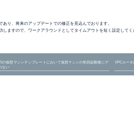
であり、将来のアップデートでの修正を見込んでおります。
功しますので、ワークアラウンドとしてタイムアウトを短く設定してく
できない
e 」というログが出力される
ンをリストアすると警告が表示される
ラリの容量が使用されていないように見える
ver 2025の仮想マシンテンプレートにおいて仮想マシンの初回起動後にデ
VPCルー
operation will exceed...」というエラーが出て作成できない
れない
、仮想マシンが配置されているブロックストレージプールの容量が使用される
アドレスでの通信ができない
ド）が進まない
と警告が表示される
e already been used」というエラーがでて起動しない