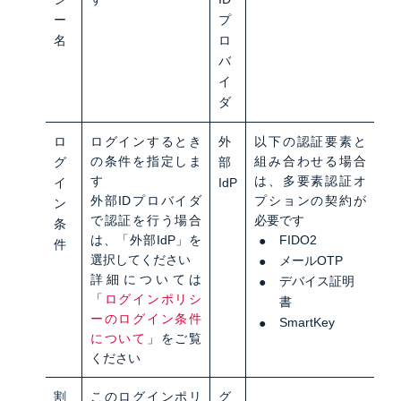
ー
プ
名
ロ
バ
イ
ダ
ロ
ログインするとき
外
以下の認証要素と
の条件を指定しま
組み合わせる場合
グ
部
す
は、多要素認証オ
イ
IdP
外部IDプロバイダ
プションの契約が
ン
で認証を行う場合
必要です
条
は、「外部IdP」を
FIDO2
件
選択して
くださ
い
メールOTP
詳細については
デバイス証明
「
ログインポリシ
書
ーのログイン条件
SmartKey
について
」をご覧
ください
割
このログインポリ
グ