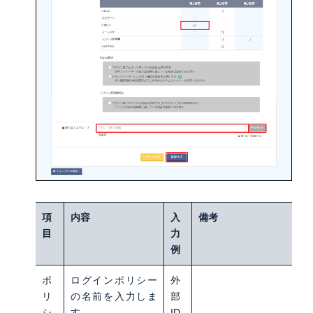
項
内容
入
備考
目
力
例
ポ
ログインポリシー
外
リ
の名前を入力しま
部
シ
す
ID