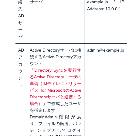
続
サーバ
example.jp / IP
先
Address: 10.0.0.1
AD
サ
ー
バ
AD
Active Directoryサーバに接
admin@example.jp
続するActive Directoryアカ
ア
ウント
カ
「
Directory Syncを実行す
ウ
るActive Directoryユーザの
ン
準備（IIJディレクトリサー
ト
ビス for MicrosoftのActive
Directoryサーバと連携する
場合）
」で作成したユーザ
を指定します
DomainAdmin権限があ
り、ファイルの転送、バッ
チ ジョブとしてログイ