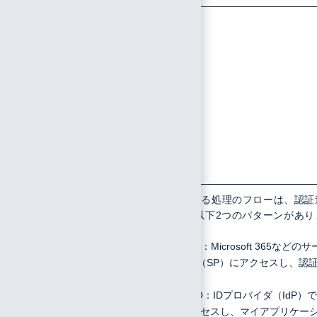
9
すべての
連携サー
ビスにロ
グインで
きない
か、もし
くは特定
の連携サ
ービスの
みか
10
連携サー
SAML認証で行われる処理のフローは、認証
携の起点の違いで以下2つのパターンがあり
ビスにロ
す
グインで
SP initiated SSO：Microsoft 365などのサ
きない場
ビスプロバイダ（SP）にアクセスし、認
合、以下
する
の利用方
IdP initiated SSO：IDプロバイダ（IdP）
法の違い
あるIIJ IDにアクセスし、マイアプリケー
でログイ