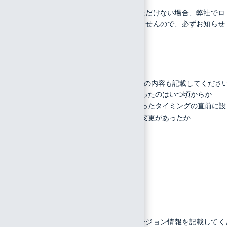
上記の情報をいただけない場合、弊社でロ
グの調査ができませんので、必ずお知らせ
ください
5
事象が今
前者の場合は、以下の内容も記載してくださ
利用できなくなったのはいつ頃からか
までは問
利用できなくなったタイミングの直前に設
題なく利
定または環境に変更があったか
用できて
いて突然
発生した
のか、そ
れとも初
めての操
作で発生
したのか
6
利用環境
以下の情報及びバージョン情報を記載してく