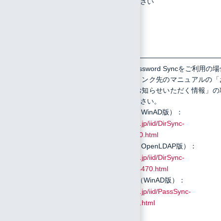
及びエラ
ットを取得してください
ー画面の
スクリー
ンショッ
ト
15
ディレク
Directory Sync、Password Syncをご利用の
は、該当する以下リンク先のマニュアルの「
トリサー
問い合わせの際にお知らせいただく情報」の
ビスから
目すべてご提供ください。
の同期に
Directory Sync（WinAD版）：
よってIIJ
https://manual.iij.jp/iid/DirSync-
IDのユー
WinAD/11240770.html
ザ及びグ
Directory Sync（OpenLDAP版）：
ループを
https://manual.iij.jp/iid/DirSync-
管理して
LinuxLDAP/9054470.html
いる場合
Password Sync（WinAD版）：
は、以下
https://manual.iij.jp/iid/PassSync-
の該当す
WinAD/9054213.html
るマニュ
アルの