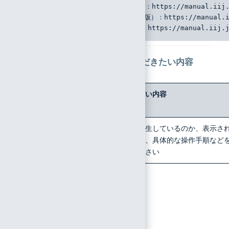
      Directory Sync（WinAD版）：https://manual.iij.
      Directory Sync（OpenLDAP版）：https://manual.ii
      Password Sync（WinAD版）：https://manual.iij.j
各ヒアリング項目で記載いただきたい内容
No.
ヒアリン
お知らせいただきたい内容
グ項目
1
問い合わ
どのような問題が発生しているのか、表示さ
せ内容
たエラーメッセージ、具体的な操作手順など
詳細に記載してください
2
事象の発
生対象は
すべての
アカウン
トもしく