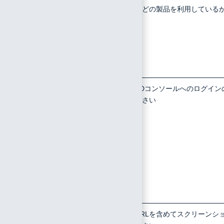
12
Webゲー
利用している場合はどの製品を利用している
トウェイ
を記載してください
やプロキ
シなどを
利用して
いるか
13
IIJ IDで
後者の場合は、IIJ IDコンソールへのログイン
の認証が
可否も記載してください
失敗する
のか、IIJ
IDでの認
証後に連
携サービ
スにログ
インでき
ないのか
14
操作画面
ブラウザの場合はURLを含めてスクリーンシ