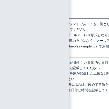
は一部ア
カウント
のみか
3
対象のIIJ
対象がすべてのアカウントであっても、例と
IDユーザ
て1か2つ分を記載してください
のID
IIJ IDユーザのIDはメールアドレス形式となり
す。ローカルパート部のみではなく、メール
ドレス形式（例：iij-taro@example.jp）でお知
らせください
4
事象を確
以下の内容で、事象が発生した具体的な日時
分単位（日本時間）で記載してください
認した具
直近1週間以内で事象が発生した正確な日
体的な日
を記載してください
時
正確な日時が不明な場合は、改めて事象を
再現していただき日付と時間を記載してく
ださい
【注意】