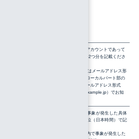
てのアカウ
ントもしく
は一部アカ
ウントのみ
か
3
対象のIIJ ID
対象がすべてのアカウントであって
ユーザのID
も、例として1か2つ分を記載くださ
い
IIJ IDユーザのIDはメールアドレス形
式となります。ローカルパート部の
みではなく、メールアドレス形式
（例：iij-taro@example.jp）でお知
らせください
4
事象を確認
以下の内容で、事象が発生した具体
的な日時を分単位（日本時間）で記
した具体的
載してください
な日時
直近1週間以内で事象が発生した