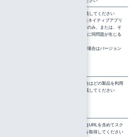
ザ）
」をご覧ください
8
Microsoft
以下の情報を記載してください
WEB版またはネイティブアプリ
365利用に
版のいずれかのみ、または、そ
関する問題
の両方で利用に同問題が生じる
の場合は
のか
WEB版とネ
アプリ利用の場合はバージョン
イティブア
情報
プリのどち
らでの利用
か
9
Webゲート
利用している場合はどの製品を利用
ウェイやプ
しているかを記載してください
ロキシなど
を利用して
いるか
10
操作画面及
ブラウザの場合はURLを含めてスク
びエラー画
リーンショットを取得してください