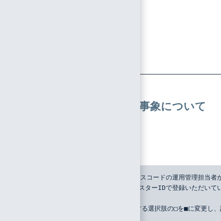
「お問い
合わせの
際にお知
らせいた
だく情
報」
ログイン以外に関する事象について
問い合わせをする場合
お問い合わせフォーマット
マスターID：##########（下記サービスコードの運用管理担当
ご依頼者様氏名：##########（上記マスターIDで登録いただ
サービスコード：##########
チェックボックス□がある項目は、該当する選択肢の□を■に変更し
（1）問い合わせ内容