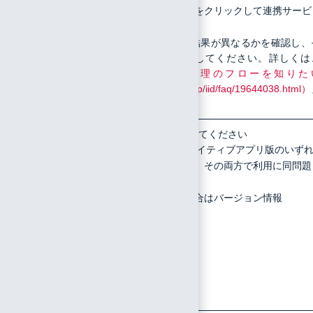
ョンのアイコンをクリックして連携サービ
ンの可否
スに認証する
が変わる
上記２つの方法で結果が異なるかを確認し、
か
れぞれ結果を記載してください。詳しくは
「
SAML認証の処理のフローを知りた
（https://manual.iij.jp/iid/faq/19644038.html）
をご覧ください
11
Microsoft
以下の情報を記載してください
WEB版またはネイティブアプリ版のいず
365利用
かのみ、または、その両方で利用に同問題
に関する
が生じるのか
問題の場
アプリ利用の場合はバージョン情報
合は
WEB版
とネイテ
ィブアプ
リのどち
らでの利
用か