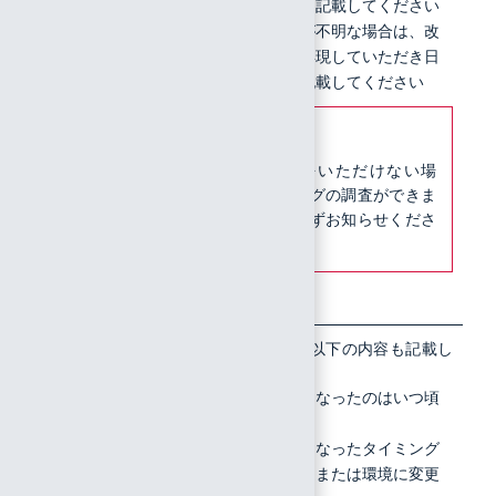
正確な日時を記載してください
正確な日時が不明な場合は、改
めて事象を再現していただき日
付と時間を記載してください
【注意】
上記の情報をいただけない場
合、弊社でログの調査ができま
せんので、必ずお知らせくださ
い
5
事象が今ま
前者の場合は、以下の内容も記載し
てください
では問題な
利用できなくなったのはいつ頃
く利用でき
からか
ていて突然
利用できなくなったタイミング
発生したの
の直前に設定または環境に変更
か、それと