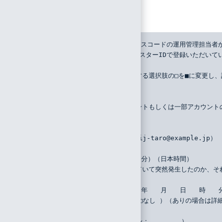
お問い合わせフォーマット
マスターID：##########（下記サービスコードの運用管理担当
ご依頼者様氏名：##########（上記マスターIDで登録いただ
サービスコード：##########
チェックボックス□がある項目は、該当する選択肢の□を■に変更し
（1）問い合わせ内容
    （　　　　　　　　　　）
（2）事象の発生対象はすべてのアカウントもしくは一部アカウント
    （　　　　　　　　　　）
（3）対象のIIJ IDユーザのID
    （　　　　　　　　　　）（例：iij-taro@example.jp）
（4）事象を確認した具体的な日時
    （　　　年　　月　　日　　時　　分）（日本時間）
（5）事象が今までは問題なく利用できていて突然発生したのか、そ
    （□突然発生・□初めての操作）
    （利用できなくなった日時：　　　年　　月　　日　　時　　
    （設定または環境の変更：□あり・□なし ）（ありの場合は詳
（6）利用環境の詳細情報
    （OS：　　　　　　　　バージョン：　　　　　）