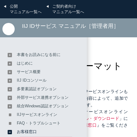
公開
ご契約者向け
マニュアル一覧へ
マニュアル一覧へ
IIJ IDサービス マニュアル［管理者用］
お客様窓口
本書をお読みになる前に
お問い合わせフォーマット
はじめに
サービス概要
IIJ IDコンソール
多要素認証オプション
お問い合わせは、以下フォーマットでサービスオンラインも
外部サービス連携オプション
しくはメールにてお問合せください。内容によって、追加で
ヒアリングさせていただく場合があります。
統合Windows認証オプション
お問い合わせ先については、「IIJサービスオンライン
IIJサービスオンライン
（
https://help.iij.ad.jp
）」の「
マニュアル・ダウンロード
」に
FAQ・トラブルシュート
掲載されている『
IIJ IDサービス お客様窓口
』をご覧くださ
い。
お客様窓口