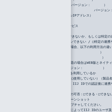
    （ブラウザ：　　　　　　　　　　バージョン：　　　　）
    （アプリケーションの名称：　　　　　　　　　　バージョン
（7）アクセス元IPアドレス（グローバルIPアドレス）
    （　　　　　　　　　　）
（8）ログインしようとしている外部サービス
    （　　　　　　　　　　）
（9）すべての連携サービスにログインできないか、もしくは特定の
    （□すべての連携サービスにログインできない / □特定の連
（10）連携サービスにログインできない場合、以下の利用方法の違
    （SP initiated SSOの場合：　　　　　　　　　　）
    （IdP initiated SSOの場合：　　　　　　　　　　）
（11）Microsoft 365利用に関する問題の場合はWEB版とネ
    （□WEB・□アプリ・□両方）（バージョン：　　　　　　）
（12）Webゲートウェイやプロキシなどを利用しているか
    （□Webゲートウェイ・□プロキシ・□使用していない）（製品
（13）IIJ IDでの認証が失敗するのか、IIJ IDでの認証後に
    （□IIJ ID・□連携サービス）
    （IIJ IDコンソールへのログインの可否：□できる・□できな
（14）操作画面及びエラー画面のスクリーンショット
    ブラウザの場合はURLを含めてキャプチャしてください。
（15）ディレクトリサービスからの同期によってIIJ IDのユー