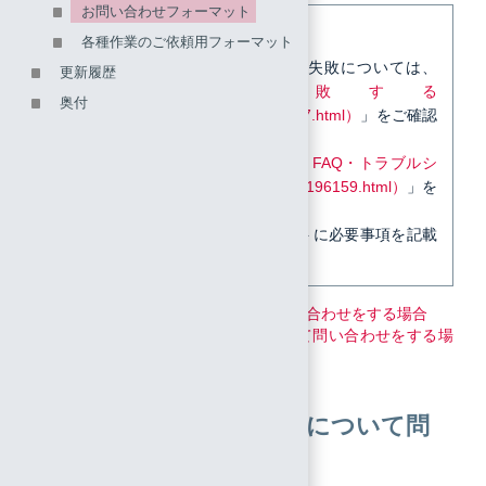
お問い合わせフォーマット
【参考】
各種作業のご依頼用フォーマット
お問い合わせをいただく前に、認証失敗については、
更新履歴
「
認証に失敗する
奥付
（https://manual.iij.jp/iid/faq/37924837.html）
」をご確認
ください。
それ以外の場合は、「
IIJ IDサービス FAQ・トラブルシ
ュート（https://manual.iij.jp/iid/faq/35196159.html）
」を
ご確認ください。
解決できない場合は、本フォーマットに必要事項を記載
し、連絡してください。
ログインに関する事象について問い合わせをする場合
ログイン以外に関する事象について問い合わせをする場
合
ログインに関する事象について問
い合わせをする場合