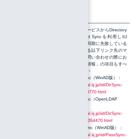
面のスクリ
ーンショッ
ト
11
ディレクト
ディレクトリサービスからDirectory
Sync、Password Syncを利用しIIJ
リサービス
IDへの接続及び同期に失敗している
からの同期
場合は、該当する以下リンク先のマ
によってIIJ
ニュアルの「お問い合わせの際にお
IDのユーザ
知らせいただく情報」の項目もすべ
及びグルー
てご提供ください
プを管理し
Directory Sync（WinAD版）：
ている場合
https://manual.iij.jp/iid/DirSync-
は、以下の
WinAD/11240770.html
該当するマ
Directory Sync（OpenLDAP
ニュアルの
版）：
「お問い合
https://manual.iij.jp/iid/DirSync-
わせの際に
LinuxLDAP/9054470.html
お知らせい
Password Sync（WinAD版）：
ただく情
https://manual.iij.jp/iid/PassSync-
報」