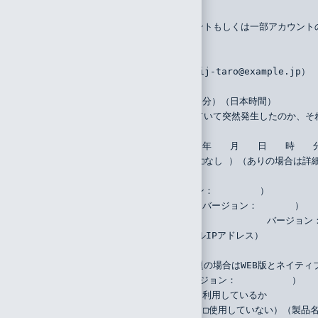
    （　　　　　　　　　　）
（2）事象の発生対象はすべてのアカウントもしくは一部アカウント
    （　　　　　　　　　　）
（3）対象のIIJ IDユーザのID
    （　　　　　　　　　　）（例：iij-taro@example.jp）
（4）事象を確認した具体的な日時
    （　　　年　　月　　日　　時　　分）（日本時間）
（5）事象が今までは問題なく利用できていて突然発生したのか、そ
    （□突然発生・□初めての操作）
    （利用できなくなった日時：　　　年　　月　　日　　時　　
    （設定または環境の変更：□あり・□なし ）（ありの場合は詳
（6）利用環境の詳細情報
    （OS：　　　　　　　　バージョン：　　　　　）
    （ブラウザ：　　　　　　　　　　バージョン：　　　　）
    （アプリケーションの名称：　　　　　　　　　　バージョン
（7）アクセス元IPアドレス（グローバルIPアドレス）
    （　　　　　　　　　　）
（8）Microsoft 365利用に関する問題の場合はWEB版とネイ
    （□WEB・□アプリ・□両方）（バージョン：　　　　　　）
（9）Webゲートウェイやプロキシなどを利用しているか
    （□Webゲートウェイ・□プロキシ・□使用していない）（製品