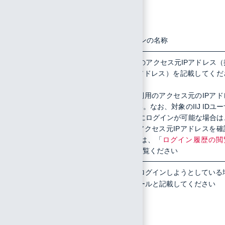
さい
の詳細情
OS
報
ブラウザ
アプリケーションの名称
7
アクセス
対象のIIJ IDユーザのアクセス元IPアドレス（
続元グローバルIPアドレス）を記載してくだ
元IPアド
い
レス（グ
お客様組織にてご利用のアクセス元のIPアド
ローバル
スはご確認ください。なお、対象のIIJ IDユー
IPアドレ
でIIJ IDコンソールにログインが可能な場合は
ス）
ログイン履歴からアクセス元IPアドレスを確
できます。詳しくは、「
ログイン履歴の閲
（全ユーザ）
」をご覧ください
8
ログイン
IIJ IDコンソールにログインしようとしている
しようと
合は、IIJ IDコンソールと記載してください
している
外部サー
ビス