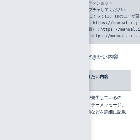
（10）操作画面及びエラー画面のスクリーンショット
    ブラウザの場合はURLを含めてキャプチャしてください。
（11）ディレクトリサービスからの同期によってIIJ IDのユー
      Directory Sync（WinAD版）：https://manual.iij.
      Directory Sync（OpenLDAP版）：https://manual.ii
      Password Sync（WinAD版）：https://manual.iij.j
各ヒアリング項目で記載いただきたい内容
No.
ヒアリング
お知らせいただきたい内容
項目
1
問い合わせ
どのような問題が発生しているの
内容
か、表示されたエラーメッセージ、
具体的な操作手順などを詳細に記載
してください
2
事象の発生
対象はすべ