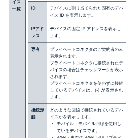
イス
ID
デバイスに割り当てられた固有のデバ
一覧
イス ID を表示します。
IPアド
デバイスの固定 IP アドレスを表示し
レス
ます。
専有
プライベートコネクタのご契約者のみ
表示されます。
プライベートコネクタに接続されたデ
バイスの場合はチェックマークが表示
されます。
プライベートコネクタを使わずに接続
しているデバイスは、(-) が表示され
ます。
接続形
どのような回線で接続されているデバ
イスかを表示します。
態
モバイル：モバイル回線を使用し
ているデバイスです。
WAN：専有の WAN 回線（プライ