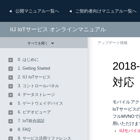
公開
マニュアル一覧へ
ご契約者向け
マニュアル一覧へ
IIJ IoTサービス オンラインマニュアル
アップデート情報
すべてを開く
0. はじめに
201
1. Getting Started
2. IIJ IoTサービス
対応
3. コントロールパネル
4. データストレージ
モバイルアクセ
5. ゲートウェイデバイス
IoTサービ
6. ビデオビューア
フルMVNO
7. IoT統合認証
用いただけま
8. FAQ
IIJモバ
9. サービス活用リファレンス