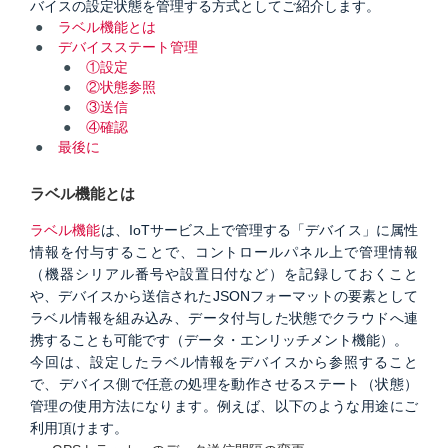
バイスの設定状態を管理する方式としてご紹介します。
ラベル機能とは
デバイスステート管理
①設定
②状態参照
③送信
④確認
最後に
ラベル機能とは
ラベル機能
は、
IoTサービス上で管理する「デバイス」に属性
情報を付与することで、コントロールパネル上で管理情報
（機器シリアル番号や設置日付など）を記録しておくこと
や、デバイスから送信されたJSONフォーマットの要素として
ラベル情報を組み込み、データ付与した状態でクラウドへ連
携することも可能です（データ・エンリッチメント機能）。
今回は、設定したラベル情報をデバイスから参照すること
で、デバイス側で任意の処理を動作させるステート（状態）
管理の使用方法になります。例えば、以下のような用途にご
利用頂けます。