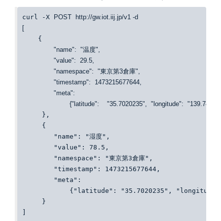
curl -X 
POST
http
:
//gw.iot.iij.jp/v1 -d
[
    {

"name"
:
"温度"
,
"value"
:
29.5
,
"namespace"
:
"東京第3倉庫"
,
"timestamp"
:
1473215677644
,
"meta"
:
{
"latitude"
:
"35.7020235"
,
"longitude"
:
"139.74508
     },
     {
        "name": "湿度",
        "value": 78.5,
        "namespace": "東京第3倉庫",
        "timestamp": 1473215677644,
        "meta":
            {"latitude": "35.7020235", "longitude"
     }
]