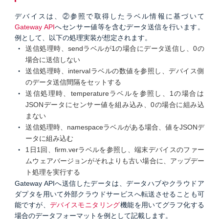
デバイスは、②参照で取得したラベル情報に基づいて
Gateway API
へセンサー値等を含むデータ送信を行います。
例として、以下の処理実装が想定されます。
送信処理時、sendラベルが1の場合にデータ送信し、0の
場合に送信しない
送信処理時、intervalラベルの数値を参照し、デバイス側
のデータ送信間隔をセットする
送信処理時、temperatureラベルを参照し、1の場合は
JSONデータにセンサー値を組み込み、0の場合に組み込
まない
送信処理時、namespaceラベルがある場合、値をJSONデ
ータに組み込む
1日1回、firm.verラベルを参照し、端末デバイスのファー
ムウェアバージョンがそれよりも古い場合に、アップデー
ト処理を実行する
Gateway APIへ送信したデータは、データハブやクラウドア
ダプタを用いて外部クラウドサービスへ転送させることも可
能ですが、
デバイスモニタリング
機能を用いてグラフ化する
場合のデータフォーマットを例として記載します。