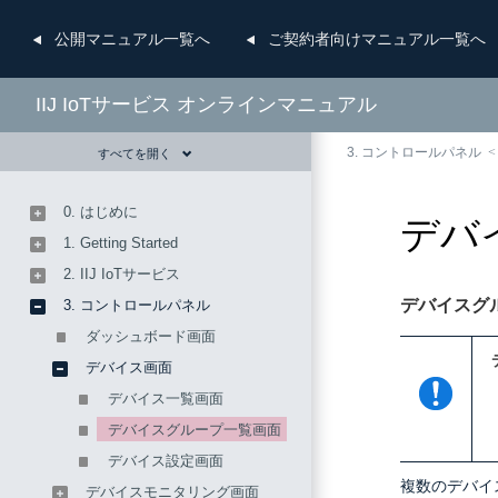
公開
マニュアル一覧へ
ご契約者向け
マニュアル一覧へ
IIJ IoTサービス オンラインマニュアル
3. コントロールパネル
すべてを開く
0. はじめに
デバ
1. Getting Started
2. IIJ IoTサービス
デバイスグ
3. コントロールパネル
ダッシュボード画面
デバイス画面
デバイス一覧画面
デバイスグループ一覧画面
デバイス設定画面
複数のデバイ
デバイスモニタリング画面