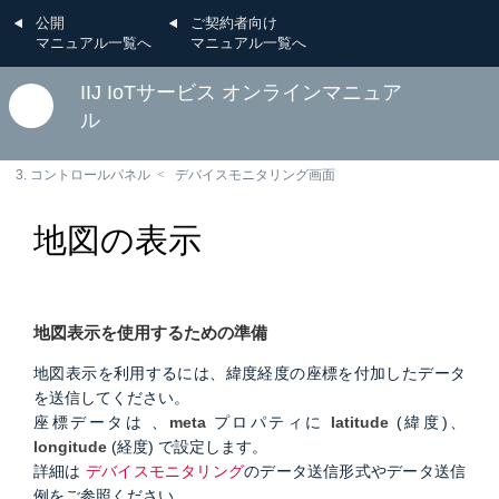
公開
ご契約者向け
マニュアル一覧へ
マニュアル一覧へ
IIJ IoTサービス オンラインマニュア
ル
3. コントロールパネル
デバイスモニタリング画面
地図の表示
地図表示を使用するための準備
地図表示を利用するには、緯度経度の座標を付加したデータ
を送信してください。
座標データは 、
meta
プロパティに
latitude
(緯度)、
longitude
(経度) で設定します。
詳細は
デバイスモニタリング
のデータ送信形式やデータ送信
例をご参照ください。