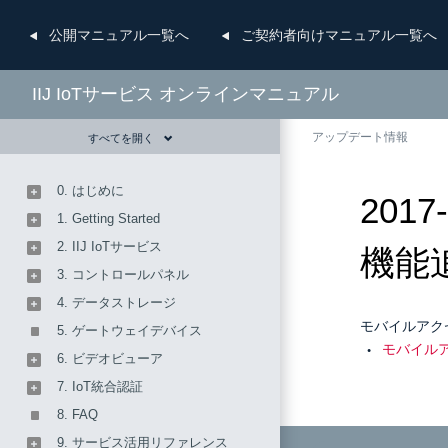
公開
マニュアル一覧へ
ご契約者向け
マニュアル一覧へ
IIJ IoTサービス オンラインマニュアル
アップデート情報
すべてを開く
0. はじめに
201
1. Getting Started
2. IIJ IoTサービス
機能
3. コントロールパネル
4. データストレージ
モバイルアク
5. ゲートウェイデバイス
モバイル
6. ビデオビューア
7. IoT統合認証
8. FAQ
9. サービス活用リファレンス