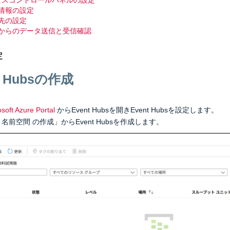
ービスコントロールパネルの設定
情報の設定
先の設定
e-RED版）
からのデータ送信と受信確認
信する
定
命令を送信する
t Hubsの作成
ンス/リモートワーク
ート管理
soft Azure Portal
からEvent Hubsを開きEvent Hubsを設定します。
ートアクセス
ubs 名前空間 の作成」からEvent Hubsを作成します。
続する
トアクセス環境を提供する
よびストレージ録画