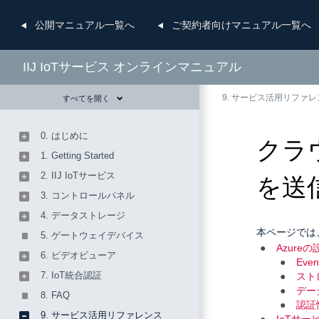
公開
マニュアル一覧へ
ご契約者向け
マニュアル一覧へ
IIJ IoTサービス オンラインマニュアル
9. サービス活用リファ
すべてを開く
0. はじめに
クラウ
1. Getting Started
2. IIJ IoTサービス
を送
3. コントロールパネル
4. データストレージ
本ページでは、
5. ゲートウェイデバイス
Azureの
6. ビデオビューア
Eve
7. IoT統合認証
スト
デー
8. FAQ
認証
9. サービス活用リファレンス