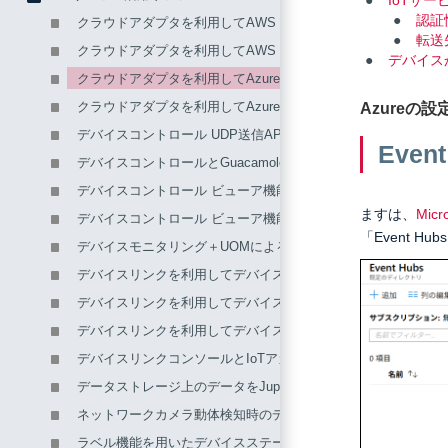
IoTサ
認証
クラウドアダプタを利用してAWS IoTへデータを送信する
転送
クラウドアダプタを利用してAWS IoTへデータを送信する（Nod
デバイス
クラウドアダプタを利用してAzure Event Hubsへデータを送
クラウドアダプタを利用してAzure IoT Hubへデータを送信する
Azureの設
デバイスコントロール UDP送信APIを用いてデバイスに制御
Even
デバイスコントロールとGuacamoleを用いたリモートメンテナ
デバイスコントロール ビューア機能+CockpitによるLinuxリモ
ますは、
Micro
デバイスコントロール ビューア機能を用いたデバイスへのリモ
「Event H
デバイスモニタリング＋UOMによる障害時自動架電
デバイスリンクを利用してデバイスに SSH ログインする
デバイスリンクを利用してデバイスに TLS 接続する
デバイスリンクを利用してデバイスにリモートデスクトップ接
デバイスリンクコンソールとIoTアカウントを利用してリモー
データストレージ上のデータをJupyter Notebookで統計解析
ネットワークカメラ動体検知時のデバイスモニタリング通知お
ラベル機能を用いたデバイスステート(状態)管理