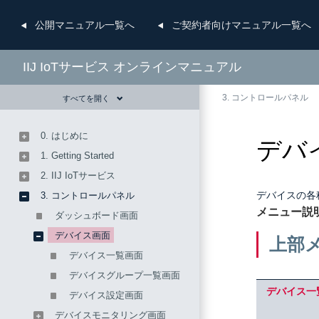
公開
マニュアル一覧へ
ご契約者向け
マニュアル一覧へ
IIJ IoTサービス オンラインマニュアル
3. コントロールパネル
すべてを開く
0. はじめに
デバ
1. Getting Started
2. IIJ IoTサービス
デバイスの各
3. コントロールパネル
メニュー説
ダッシュボード画面
デバイス画面
上部
デバイス一覧画面
デバイスグループ一覧画面
デバイス一
デバイス設定画面
デバイスモニタリング画面