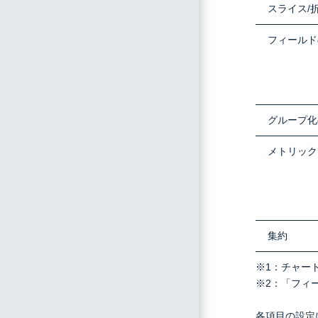
スライス/
フィールド
グループ化
メトリック
集約
※1：チャー
※2：「フィ
各項目の設定