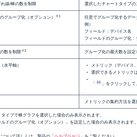
折れ線/棒の数を制限
選択したチャートタイプの
※1
のグループ化（オプション）
任意でグループ化するデー
例）
フィールド：デバイス名
フィールドのグループ化：
※2
の数を制限
グループ化の最大数を設定
（水平軸）
メトリック（デバイス
選択できるメトリック
「
」をクリックして
メトリックの集約方法を選
トタイプで棒グラフを選択した場合のみ表示されます。
ールドのグループ化（オプション）」を設定した場合のみ表示されます
について詳しくは、製品の「
ヘルプページ
」をご覧ください。