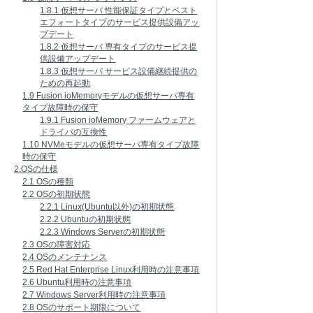
1.8.1 仮想サーバ 性能保証タイプとベスト
エフォートタイプのサービス提供設備アッ
プデート
1.8.2 仮想サーバ 専有タイプのサービス提
供設備アップデート
1.8.3 仮想サーバ サービス設備継続提供の
ための再起動
1.9 Fusion ioMemoryモデルの仮想サーバ専有
タイプ故障時の保守
1.9.1 Fusion ioMemory ファームウェアと
ドライバの互換性
1.10 NVMeモデルの仮想サーバ専有タイプ故障
時の保守
2.OSの仕様
2.1 OSの種類
2.2 OSの初期状態
2.2.1 Linux(Ubuntu以外)の初期状態
2.2.2 Ubuntuの初期状態
2.2.3 Windows Serverの初期状態
2.3 OSの障害対応
2.4 OSのメンテナンス
2.5 Red Hat Enterprise Linux利用時の注意事項
2.6 Ubuntu利用時の注意事項
2.7 Windows Server利用時の注意事項
2.8 OSのサポート期限について