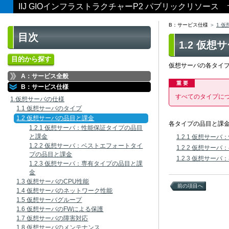
IIJ GIOインフラストラクチャーP2 パブリックリソー
B：サービス仕様
1.
目次
1.2 仮
目的から探す
仮想サーバの各タイ
A：サービス全般
重 要
B：サービス仕様
すべてのタイプに
1.仮想サーバの仕様
1.1 仮想サーバのタイプ
1.2 仮想サーバの品目と課金
各タイプの品目と課
1.2.1 仮想サーバ：性能保証タイプの品目
と課金
1.2.1 仮想サ
1.2.2 仮想サーバ：ベストエフォートタイ
1.2.2 仮想サ
プの品目と課金
1.2.3 仮想サー
1.2.3 仮想サーバ：専有タイプの品目と課
金
1.3 仮想サーバのCPU性能
前の項目へ
1.4 仮想サーバのネットワーク性能
1.5 仮想サーバグループ
1.6 仮想サーバのFWによる保護
1.7 仮想サーバの障害対応
1.8 仮想サーバのメンテナンス