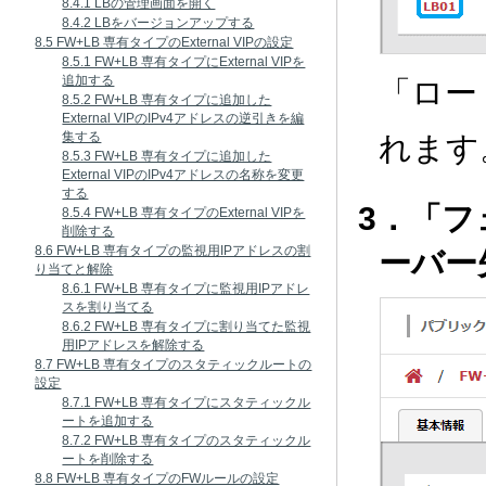
8.4.1 LBの管理画面を開く
8.4.2 LBをバージョンアップする
8.5 FW+LB 専有タイプのExternal VIPの設定
8.5.1 FW+LB 専有タイプにExternal VIPを
追加する
「ロー
8.5.2 FW+LB 専有タイプに追加した
External VIPのIPv4アドレスの逆引きを編
集する
れます
8.5.3 FW+LB 専有タイプに追加した
External VIPのIPv4アドレスの名称を変更
する
3．「
8.5.4 FW+LB 専有タイプのExternal VIPを
削除する
8.6 FW+LB 専有タイプの監視用IPアドレスの割
ーバー
り当てと解除
8.6.1 FW+LB 専有タイプに監視用IPアドレ
スを割り当てる
8.6.2 FW+LB 専有タイプに割り当てた監視
用IPアドレスを解除する
8.7 FW+LB 専有タイプのスタティックルートの
設定
8.7.1 FW+LB 専有タイプにスタティックル
ートを追加する
8.7.2 FW+LB 専有タイプのスタティックル
ートを削除する
8.8 FW+LB 専有タイプのFWルールの設定