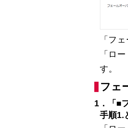
「フェ
「ロー
す。
フェ
1．「■
手順1