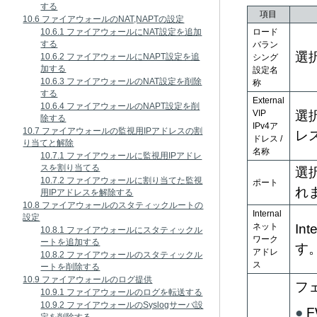
する
項目
10.6 ファイアウォールのNAT,NAPTの設定
10.6.1 ファイアウォールにNAT設定を追加
ロード
する
バラン
選
10.6.2 ファイアウォールにNAPT設定を追
シング
加する
設定名
10.6.3 ファイアウォールのNAT設定を削除
称
する
External
10.6.4 ファイアウォールのNAPT設定を削
VIP
選択
除する
IPv4ア
10.7 ファイアウォールの監視用IPアドレスの割
レ
ドレス /
り当てと解除
名称
10.7.1 ファイアウォールに監視用IPアドレ
スを割り当てる
選
10.7.2 ファイアウォールに割り当てた監視
ポート
れ
用IPアドレスを解除する
10.8 ファイアウォールのスタティックルートの
Internal
設定
ネット
I
10.8.1 ファイアウォールにスタティックル
ワーク
ートを追加する
す
アドレ
10.8.2 ファイアウォールのスタティックル
ス
ートを削除する
10.9 ファイアウォールのログ提供
フ
10.9.1 ファイアウォールのログを転送する
10.9.2 ファイアウォールのSyslogサーバ設
F