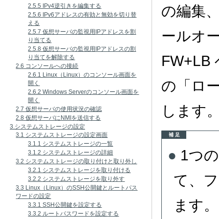
2.5.5 IPv4逆引きを編集する
の編集
2.5.6 IPv6アドレスの有効と無効を切り替
える
ールオ
2.5.7 仮想サーバの監視用IPアドレスを割
り当てる
2.5.8 仮想サーバの監視用IPアドレスの割
FW+L
り当てを解除する
2.6 コンソールへの接続
2.6.1 Linux（Linux）のコンソール画面を
の「ロ
開く
2.6.2 Windows Serverのコンソール画面を
開く
します
2.7 仮想サーバの使用状況の確認
2.8 仮想サーバにNMIを送信する
3.システムストレージの設定
3.1 システムストレージの設定画面
補 足
3.1.1 システムストレージの一覧
1つ
3.1.2 システムストレージの詳細
3.2 システムストレージの取り付けと取り外し
3.2.1 システムストレージを取り付ける
て、フ
3.2.2 システムストレージを取り外す
3.3 Linux（Linux）のSSH公開鍵とルートパス
ワードの設定
ます。
3.3.1 SSH公開鍵を設定する
3.3.2 ルートパスワードを設定する