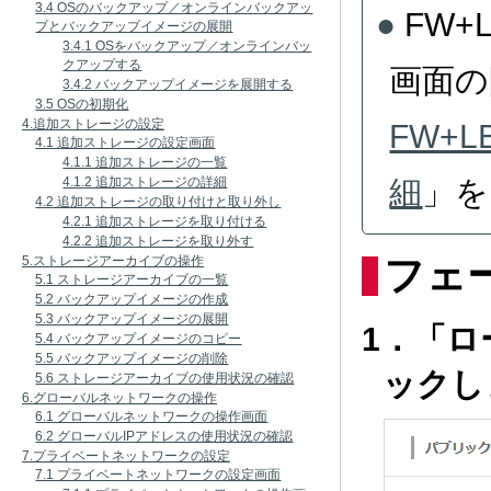
3.4 OSのバックアップ／オンラインバックアッ
FW
プとバックアップイメージの展開
3.4.1 OSをバックアップ／オンラインバッ
クアップする
画面の
3.4.2 バックアップイメージを展開する
3.5 OSの初期化
4.追加ストレージの設定
FW+
4.1 追加ストレージの設定画面
4.1.1 追加ストレージの一覧
細
」を
4.1.2 追加ストレージの詳細
4.2 追加ストレージの取り付けと取り外し
4.2.1 追加ストレージを取り付ける
4.2.2 追加ストレージを取り外す
5.ストレージアーカイブの操作
フェ
5.1 ストレージアーカイブの一覧
5.2 バックアップイメージの作成
5.3 バックアップイメージの展開
1．「
5.4 バックアップイメージのコピー
5.5 バックアップイメージの削除
ックし
5.6 ストレージアーカイブの使用状況の確認
6.グローバルネットワークの操作
6.1 グローバルネットワークの操作画面
6.2 グローバルIPアドレスの使用状況の確認
7.プライベートネットワークの設定
7.1 プライベートネットワークの設定画面