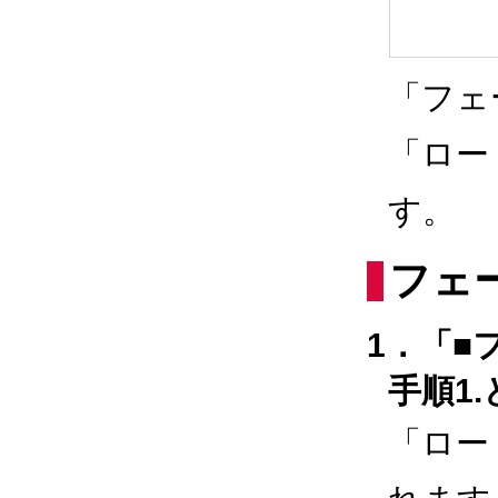
「フェ
「ロー
す。
フェ
1．「■
手順1
「ロー