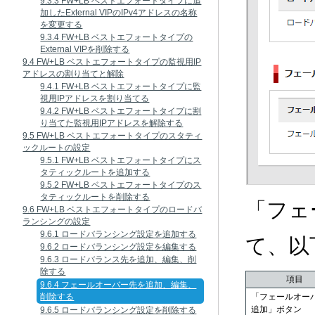
9.3.3 FW+LB ベストエフォートタイプに追
加したExternal VIPのIPv4アドレスの名称
を変更する
9.3.4 FW+LB ベストエフォートタイプの
External VIPを削除する
9.4 FW+LB ベストエフォートタイプの監視用IP
アドレスの割り当てと解除
9.4.1 FW+LB ベストエフォートタイプに監
視用IPアドレスを割り当てる
9.4.2 FW+LB ベストエフォートタイプに割
り当てた監視用IPアドレスを解除する
9.5 FW+LB ベストエフォートタイプのスタティ
ックルートの設定
9.5.1 FW+LB ベストエフォートタイプにス
タティックルートを追加する
9.5.2 FW+LB ベストエフォートタイプのス
タティックルートを削除する
「フェ
9.6 FW+LB ベストエフォートタイプのロードバ
ランシングの設定
9.6.1 ロードバランシング設定を追加する
て、以
9.6.2 ロードバランシング設定を編集する
9.6.3 ロードバランス先を追加、編集、削
除する
項目
9.6.4 フェールオーバー先を追加、編集、
削除する
「フェールオー
追加」ボタン
9.6.5 ロードバランシング設定を削除する