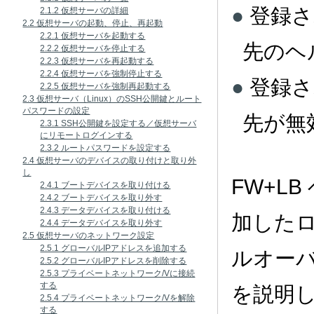
登録
2.1.2 仮想サーバの詳細
2.2 仮想サーバの起動、停止、再起動
2.2.1 仮想サーバを起動する
先のヘ
2.2.2 仮想サーバを停止する
2.2.3 仮想サーバを再起動する
2.2.4 仮想サーバを強制停止する
登録
2.2.5 仮想サーバを強制再起動する
2.3 仮想サーバ（Linux）のSSH公開鍵とルート
パスワードの設定
先が無
2.3.1 SSH公開鍵を設定する／仮想サーバ
にリモートログインする
2.3.2 ルートパスワードを設定する
2.4 仮想サーバのデバイスの取り付けと取り外
し
FW+L
2.4.1 ブートデバイスを取り付ける
2.4.2 ブートデバイスを取り外す
2.4.3 データデバイスを取り付ける
加した
2.4.4 データデバイスを取り外す
2.5 仮想サーバのネットワーク設定
2.5.1 グローバルIPアドレスを追加する
ルオー
2.5.2 グローバルIPアドレスを削除する
2.5.3 プライベートネットワーク/Vに接続
する
を説明
2.5.4 プライベートネットワーク/Vを解除
する