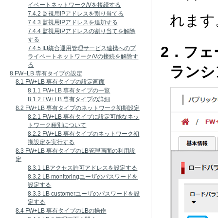
イベートネットワーク/Vを接続する
7.4.2 監視用IPアドレスを割り当てる
れます
7.4.3 監視用IPアドレスを追加する
7.4.4 監視用IPアドレスの割り当てを解除
する
2．フ
7.4.5 IIJ統合運用管理サービス連携へのプ
ライベートネットワーク/Vの接続を解除す
る
ランシ
8.FW+LB 専有タイプの設定
8.1 FW+LB 専有タイプの設定画面
8.1.1 FW+LB 専有タイプの一覧
8.1.2 FW+LB 専有タイプの詳細
8.2 FW+LB 専有タイプのネットワーク初期設定
8.2.1 FW+LB 専有タイプに設定可能なネッ
トワーク種別について
8.2.2 FW+LB 専有タイプのネットワーク初
期設定を実行する
8.3 FW+LB 専有タイプのLB管理画面の利用設
定
8.3.1 LBアクセス許可アドレスを設定する
8.3.2 LB monitoringユーザのパスワードを
設定する
8.3.3 LB customerユーザのパスワードを設
定する
8.4 FW+LB 専有タイプのLBの操作