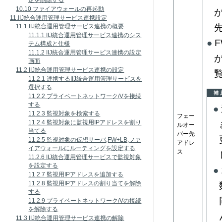
定を削除する
10.10 ファイアウォールの再起動
11.IIJ統合運用管理サービス連携設定
11.1 IIJ統合運用管理サービス連携の概要
11.1.1 IIJ統合運用管理サービス連携のシス
F
テム構成と仕様
11.1.2 IIJ統合運用管理サービス連携の設定
画面
11.2 IIJ統合運用管理サービス連携の設定
11.2.1 連携するIIJ統合運用管理サービスを
選択する
補 
11.2.2 プライベートネットワーク/Vを接続
する
11.2.3 監視対象を検索する
フェー
11.2.4 監視対象に監視用IPアドレスを割り
ルオー
当てる
バー先
11.2.5 監視対象の仮想サーバ,FW+LB,ファ
アドレ
イアウォールにルーティングを設定する
ス
11.2.6 IIJ統合運用管理サービスで監視対象
を設定する
11.2.7 監視用IPアドレスを追加する
11.2.8 監視用IPアドレスの割り当てを解除
する
11.2.9 プライベートネットワーク/Vの接続
を解除する
11.3 IIJ統合運用管理サービス連携の解除