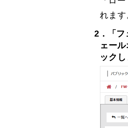
「ロー
れます
2．「
ェール
ックし