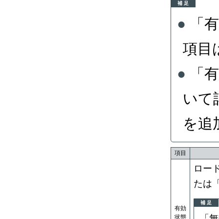
補 足
「
項目
「
いて
を追
項目
ロー
たは
補 足
有効
「無
状態