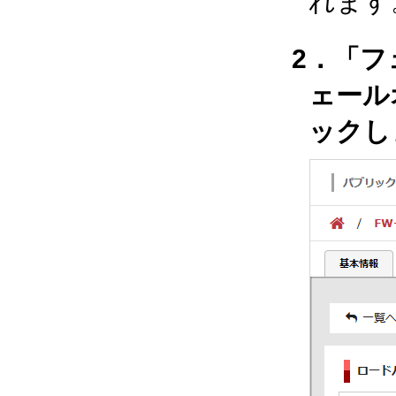
れます
2．「
ェール
ックし