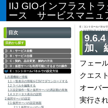
IIJ GIOインフラス
ース サービスマニュ
E：コントロールパネルで
9.6 FW+LB ベ
目次
9.6
目的から探す
加、
A：サービス全般
B：サービス仕様
フェー
C：契約、品目変更、解約の方法
D：仮想サーバを利用可能にするまでの操作
E：コントロールパネルでの設定方法
クエス
1.共通機能と情報
1.1 一覧表示の情報をCSVでダウンロードする
オーバ
1.2 ラベルを編集する
1.3 設定操作一覧と仮想サーバの再起動の有無
1.4 ステータス表示の説明
実行さ
2.仮想サーバの設定
2.1 仮想サーバの設定画面
2.1.1 仮想サーバの一覧