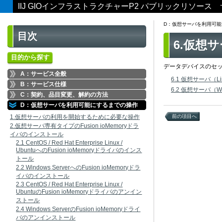
IIJ GIOインフラストラクチャーP2 パブリックリソー
D：仮想サーバを利用可
目次
6.仮想
目的から探す
データデバイスのセ
A：サービス全般
6.1 仮想サーバ（
B：サービス仕様
6.2 仮想サーバ（W
C：契約、品目変更、解約の方法
D：仮想サーバを利用可能にするまでの操作
1.仮想サーバの利用を開始するために必要な操作
前の項目へ
2.仮想サーバ専有タイプのFusion ioMemoryドラ
イバのインストール
2.1 CentOS / Red Hat Enterprise Linux /
UbuntuへのFusion ioMemoryドライバのインス
トール
2.2 Windows ServerへのFusion ioMemoryドラ
イバのインストール
2.3 CentOS / Red Hat Enterprise Linux /
UbuntuのFusion ioMemoryドライバのアンイン
ストール
2.4 Windows ServerのFusion ioMemoryドライ
バのアンインストール