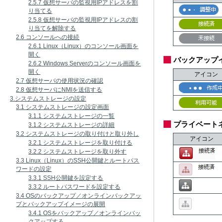
2.5.7 仮想サーバの監視用IPアドレスを割
り当てる
2.5.8 仮想サーバの監視用IPアドレスの割
り当てを解除する
2.6 コンソールへの接続
2.6.1 Linux（Linux）のコンソール画面を
開く
バックアップ
2.6.2 Windows Serverのコンソール画面を
開く
アイコン
2.7 仮想サーバの使用状況の確認
2.8 仮想サーバにNMIを送信する
3.システムストレージの設定
3.1 システムストレージの設定画面
3.1.1 システムストレージの一覧
プライベート
3.1.2 システムストレージの詳細
3.2 システムストレージの取り付けと取り外し
アイコン
3.2.1 システムストレージを取り付ける
3.2.2 システムストレージを取り外す
3.3 Linux（Linux）のSSH公開鍵とルートパス
ワードの設定
3.3.1 SSH公開鍵を設定する
3.3.2 ルートパスワードを設定する
3.4 OSのバックアップ／オンラインバックアッ
プとバックアップイメージの展開
3.4.1 OSをバックアップ／オンラインバッ
クアップする