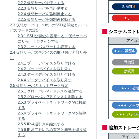
2.2.2 仮想サーバを停止する
2.2.3 仮想サーバを再起動する
2.2.4 仮想サーバを強制停止する
2.2.5 仮想サーバを強制再起動する
2.3 仮想サーバ（Linux）のSSH公開鍵とルート
パスワードの設定
システムスト
2.3.1 SSH公開鍵を設定する／仮想サーバ
アイコ
にリモートログインする
2.3.2 ルートパスワードを設定する
2.4 仮想サーバのデバイスの取り付けと取り外
し
2.4.1 ブートデバイスを取り付ける
2.4.2 ブートデバイスを取り外す
2.4.3 データデバイスを取り付ける
2.4.4 データデバイスを取り外す
2.5 仮想サーバのネットワーク設定
2.5.1 グローバルIPアドレスを追加する
2.5.2 グローバルIPアドレスを削除する
2.5.3 プライベートネットワーク/Vに接続
する
2.5.4 プライベートネットワーク/Vを解除
する
2.5.5 IPv4逆引きを編集する
追加ストレー
2.5.6 IPv6アドレスの有効と無効を切り替
える
アイコン