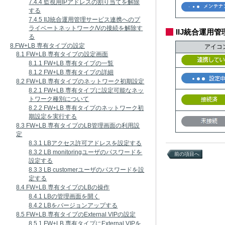
7.4.4 監視用IPアドレスの割り当てを解除
する
7.4.5 IIJ統合運用管理サービス連携へのプ
ライベートネットワーク/Vの接続を解除す
IIJ統合運用
る
8.FW+LB 専有タイプの設定
アイコ
8.1 FW+LB 専有タイプの設定画面
8.1.1 FW+LB 専有タイプの一覧
8.1.2 FW+LB 専有タイプの詳細
8.2 FW+LB 専有タイプのネットワーク初期設定
8.2.1 FW+LB 専有タイプに設定可能なネッ
トワーク種別について
8.2.2 FW+LB 専有タイプのネットワーク初
期設定を実行する
8.3 FW+LB 専有タイプのLB管理画面の利用設
定
8.3.1 LBアクセス許可アドレスを設定する
8.3.2 LB monitoringユーザのパスワードを
前の項目へ
設定する
8.3.3 LB customerユーザのパスワードを設
定する
8.4 FW+LB 専有タイプのLBの操作
8.4.1 LBの管理画面を開く
8.4.2 LBをバージョンアップする
8.5 FW+LB 専有タイプのExternal VIPの設定
8.5.1 FW+LB 専有タイプにExternal VIPを