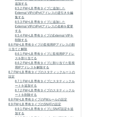
追加する
8.5.2 FW+LB 専有タイプに追加した
External VIPのIPv4アドレスの逆引きを編
集する
8.5.3 FW+LB 専有タイプに追加した
External VIPのIPv4アドレスの名称を変更
する
8.5.4 FW+LB 専有タイプのExternal VIPを
削除する
8.6 FW+LB 専有タイプの監視用IPアドレスの割
り当てと解除
8.6.1 FW+LB 専有タイプに監視用IPアドレ
スを割り当てる
8.6.2 FW+LB 専有タイプに割り当てた監視
用IPアドレスを解除する
8.7 FW+LB 専有タイプのスタティックルートの
設定
8.7.1 FW+LB 専有タイプにスタティックル
ートを追加する
8.7.2 FW+LB 専有タイプのスタティックル
ートを削除する
8.8 FW+LB 専有タイプのFWルールの設定
8.9 FW+LB 専有タイプのSNATの設定
8.9.1 FW+LB 専有タイプにSNAT設定を追
加する