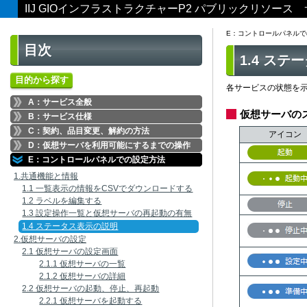
IIJ GIOインフラストラクチャーP2 パブリックリソー
E：コントロールパネルで
目次
1.4 ス
目的から探す
各サービスの状態を
A：サービス全般
仮想サーバの
B：サービス仕様
C：契約、品目変更、解約の方法
アイコン
D：仮想サーバを利用可能にするまでの操作
E：コントロールパネルでの設定方法
1.共通機能と情報
1.1 一覧表示の情報をCSVでダウンロードする
1.2 ラベルを編集する
1.3 設定操作一覧と仮想サーバの再起動の有無
1.4 ステータス表示の説明
2.仮想サーバの設定
2.1 仮想サーバの設定画面
2.1.1 仮想サーバの一覧
2.1.2 仮想サーバの詳細
2.2 仮想サーバの起動、停止、再起動
2.2.1 仮想サーバを起動する