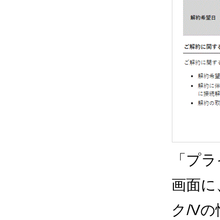
「プラ
画面に
ク/V