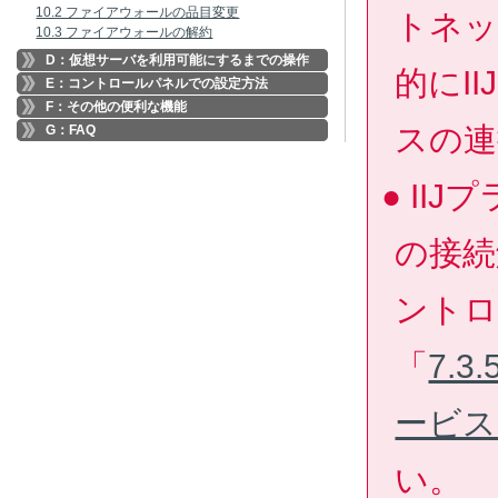
10.2 ファイアウォールの品目変更
トネッ
10.3 ファイアウォールの解約
D：仮想サーバを利用可能にするまでの操作
的にI
E：コントロールパネルでの設定方法
F：その他の便利な機能
スの連
G：FAQ
II
の接続
ントロ
「
7.
ービス
い。