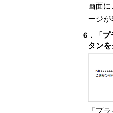
画面に
ージが
6．「
タンを
「プラ