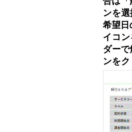
合は「
ンを選
希望日
イコン
ダーで
ンをク