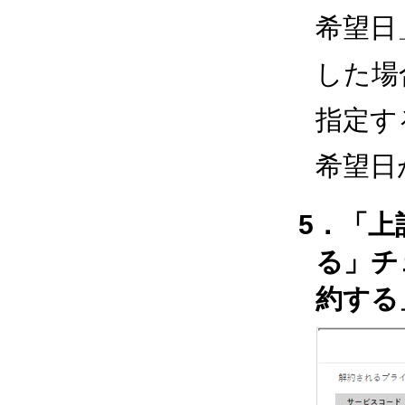
希望日
した場
指定す
希望日
5．「
る」チ
約する