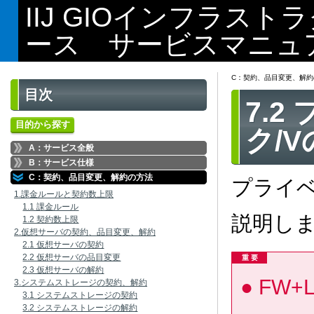
IIJ GIOインフラス
ース サービスマニュ
C：契約、品目変更、解約
目次
7.
目的から探す
ク/
A：サービス全般
B：サービス仕様
C：契約、品目変更、解約の方法
プライベ
1.課金ルールと契約数上限
1.1 課金ルール
説明し
1.2 契約数上限
2.仮想サーバの契約、品目変更、解約
2.1 仮想サーバの契約
2.2 仮想サーバの品目変更
重 要
2.3 仮想サーバの解約
FW
3.システムストレージの契約、解約
3.1 システムストレージの契約
3.2 システムストレージの解約