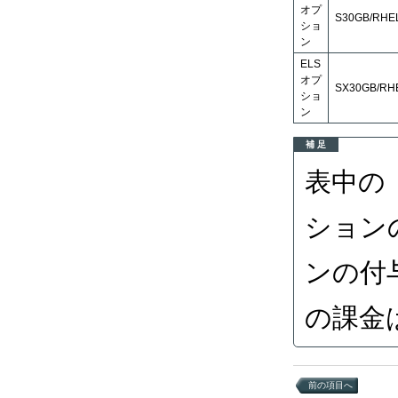
オプ
S30GB/RHEL
ショ
ン
ELS
オプ
SX30GB/RHE
ショ
ン
補 足
表中の
ション
ンの付
の課金
前の項目へ