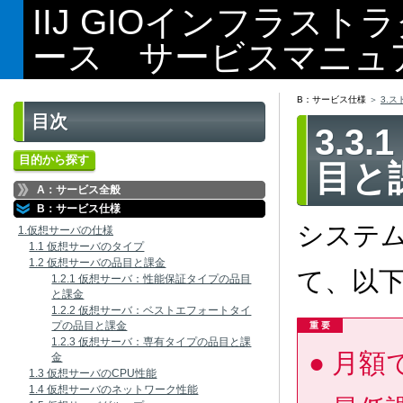
IIJ GIOインフラス
ース サービスマニュ
B：サービス仕様
3.
目次
3.3
目的から探す
目と
A：サービス全般
B：サービス仕様
システ
1.仮想サーバの仕様
1.1 仮想サーバのタイプ
1.2 仮想サーバの品目と課金
て、以
1.2.1 仮想サーバ：性能保証タイプの品目
と課金
1.2.2 仮想サーバ：ベストエフォートタイ
プの品目と課金
重 要
1.2.3 仮想サーバ：専有タイプの品目と課
月額
金
1.3 仮想サーバのCPU性能
1.4 仮想サーバのネットワーク性能