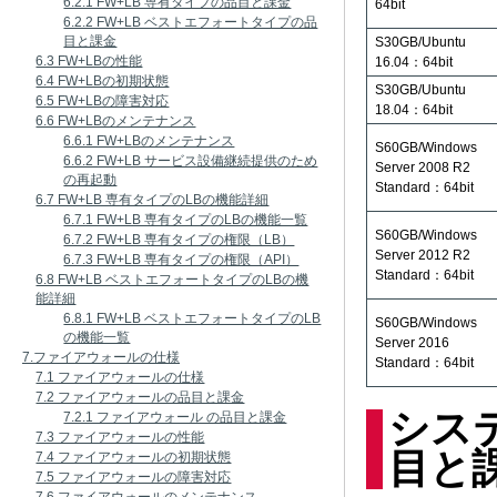
6.2.1 FW+LB 専有タイプの品目と課金
64bit
6.2.2 FW+LB ベストエフォートタイプの品
目と課金
S30GB/Ubuntu
6.3 FW+LBの性能
16.04：64bit
6.4 FW+LBの初期状態
S30GB/Ubuntu
6.5 FW+LBの障害対応
18.04：64bit
6.6 FW+LBのメンテナンス
6.6.1 FW+LBのメンテナンス
S60GB/Windows
6.6.2 FW+LB サービス設備継続提供のため
Server 2008 R2
の再起動
Standard：64bit
6.7 FW+LB 専有タイプのLBの機能詳細
6.7.1 FW+LB 専有タイプのLBの機能一覧
S60GB/Windows
6.7.2 FW+LB 専有タイプの権限（LB）
Server 2012 R2
6.7.3 FW+LB 専有タイプの権限（API）
Standard：64bit
6.8 FW+LB ベストエフォートタイプのLBの機
能詳細
6.8.1 FW+LB ベストエフォートタイプのLB
S60GB/Windows
の機能一覧
Server 2016
7.ファイアウォールの仕様
Standard：64bit
7.1 ファイアウォールの仕様
7.2 ファイアウォールの品目と課金
シス
7.2.1 ファイアウォール の品目と課金
7.3 ファイアウォールの性能
目と
7.4 ファイアウォールの初期状態
7.5 ファイアウォールの障害対応