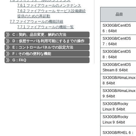
7.6 ファイアウォールのメンテナンス
7.6.1 ファイアウォールのメンテナンス
7.6.2 ファイアウォール サービス設備継続
品目
提供のための再起動
7.7 ファイアウォールの機能詳細
SX30GB/CentOS
7.7.1 ファイアウォールの機能一覧
6：64bit
C：契約、品目変更、解約の方法
SX30GB/CentOS
D：仮想サーバを利用可能にするまでの操作
7：64bit
E：コントロールパネルでの設定方法
SX30GB/CentOS
F：その他の便利な機能
8：64bit
G：FAQ
SX30GB/CentOS
Stream 8 :64bit
SX30GB/AlmaLinux
8 :64bit
SX30GB/AlmaLinux
9 :64bit
SX30GB/Rocky
Linux 8 :64bit
SX30GB/Rocky
Linux 9 :64bit
SX30GB/RHEL 6：