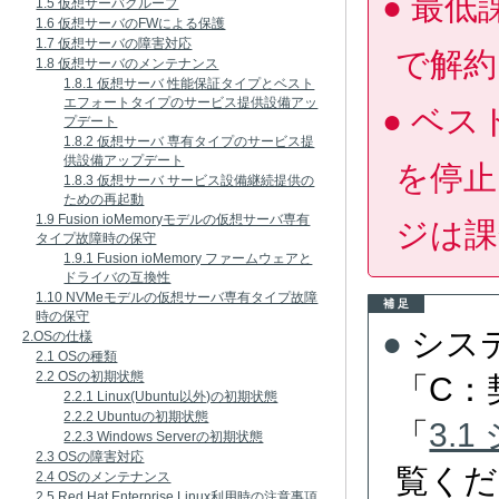
最低
1.5 仮想サーバグループ
1.6 仮想サーバのFWによる保護
1.7 仮想サーバの障害対応
で解約
1.8 仮想サーバのメンテナンス
1.8.1 仮想サーバ 性能保証タイプとベスト
エフォートタイプのサービス提供設備アッ
ベス
プデート
1.8.2 仮想サーバ 専有タイプのサービス提
供設備アップデート
を停止
1.8.3 仮想サーバ サービス設備継続提供の
ための再起動
1.9 Fusion ioMemoryモデルの仮想サーバ専有
ジは課
タイプ故障時の保守
1.9.1 Fusion ioMemory ファームウェアと
ドライバの互換性
1.10 NVMeモデルの仮想サーバ専有タイプ故障
補 足
時の保守
シス
2.OSの仕様
2.1 OSの種類
2.2 OSの初期状態
「C：
2.2.1 Linux(Ubuntu以外)の初期状態
2.2.2 Ubuntuの初期状態
「
3.
2.2.3 Windows Serverの初期状態
2.3 OSの障害対応
覧くだ
2.4 OSのメンテナンス
2.5 Red Hat Enterprise Linux利用時の注意事項