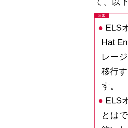
て、以
注 意
EL
Hat 
レージ
移行す
す。
EL
とはで