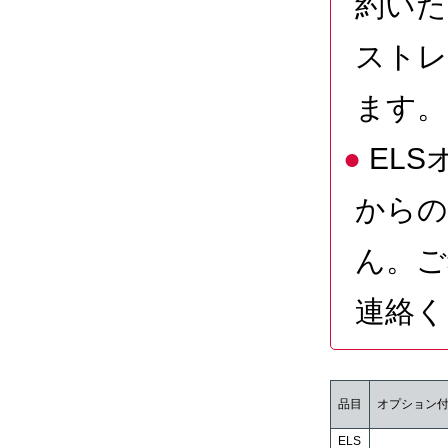
約いた
ストレ
ます。
EL
からの
ん。ご
連絡く
品目
オプション
ELS