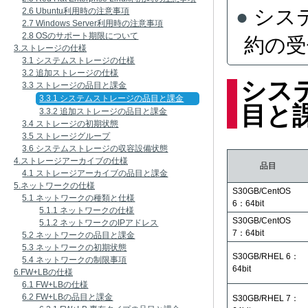
シス
2.6 Ubuntu利用時の注意事項
2.7 Windows Server利用時の注意事項
2.8 OSのサポート期限について
約の受
3.ストレージの仕様
3.1 システムストレージの仕様
3.2 追加ストレージの仕様
シス
3.3 ストレージの品目と課金
3.3.1 システムストレージの品目と課金
目と
3.3.2 追加ストレージの品目と課金
3.4 ストレージの初期状態
3.5 ストレージグループ
3.6 システムストレージの収容設備状態
4.ストレージアーカイブの仕様
品目
4.1 ストレージアーカイブの品目と課金
5.ネットワークの仕様
S30GB/CentOS
5.1 ネットワークの種類と仕様
6：64bit
5.1.1 ネットワークの仕様
S30GB/CentOS
5.1.2 ネットワークのIPアドレス
7：64bit
5.2 ネットワークの品目と課金
5.3 ネットワークの初期状態
S30GB/RHEL 6：
5.4 ネットワークの制限事項
64bit
6.FW+LBの仕様
6.1 FW+LBの仕様
6.2 FW+LBの品目と課金
S30GB/RHEL 7：