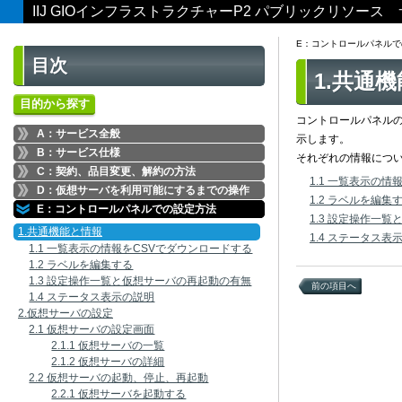
IIJ GIOインフラストラクチャーP2 パブリックリソー
E：コントロールパネルで
目次
1.共通
目的から探す
コントロールパネル
A：サービス全般
示します。
B：サービス仕様
それぞれの情報につ
C：契約、品目変更、解約の方法
1.1 一覧表示の
D：仮想サーバを利用可能にするまでの操作
1.2 ラベルを編集
E：コントロールパネルでの設定方法
1.3 設定操作一
1.共通機能と情報
1.4 ステータス表
1.1 一覧表示の情報をCSVでダウンロードする
1.2 ラベルを編集する
1.3 設定操作一覧と仮想サーバの再起動の有無
前の項目へ
1.4 ステータス表示の説明
2.仮想サーバの設定
2.1 仮想サーバの設定画面
2.1.1 仮想サーバの一覧
2.1.2 仮想サーバの詳細
2.2 仮想サーバの起動、停止、再起動
2.2.1 仮想サーバを起動する