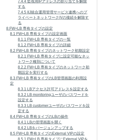
7.4.4 監視用IPアドレスの割り当てを解除
する
7.4.5 IIJ統合運用管理サービス連携へのプ
ライベートネットワーク/Vの接続を解除す
る
8.FW+LB 専有タイプの設定
8.1 FW+LB 専有タイプの設定画面
8.1.1 FW+LB 専有タイプの一覧
8.1.2 FW+LB 専有タイプの詳細
8.2 FW+LB 専有タイプのネットワーク初期設定
8.2.1 FW+LB 専有タイプに設定可能なネッ
トワーク種別について
8.2.2 FW+LB 専有タイプのネットワーク初
期設定を実行する
8.3 FW+LB 専有タイプのLB管理画面の利用設
定
8.3.1 LBアクセス許可アドレスを設定する
8.3.2 LB monitoringユーザのパスワードを
設定する
8.3.3 LB customerユーザのパスワードを設
定する
8.4 FW+LB 専有タイプのLBの操作
8.4.1 LBの管理画面を開く
8.4.2 LBをバージョンアップする
8.5 FW+LB 専有タイプのExternal VIPの設定
8.5.1 FW+LB 専有タイプにExternal VIPを