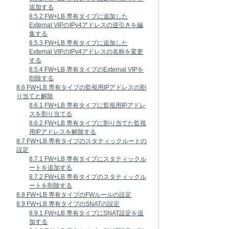
追加する
8.5.2 FW+LB 専有タイプに追加した
External VIPのIPv4アドレスの逆引きを編
集する
8.5.3 FW+LB 専有タイプに追加した
External VIPのIPv4アドレスの名称を変更
する
8.5.4 FW+LB 専有タイプのExternal VIPを
削除する
8.6 FW+LB 専有タイプの監視用IPアドレスの割
り当てと解除
8.6.1 FW+LB 専有タイプに監視用IPアドレ
スを割り当てる
8.6.2 FW+LB 専有タイプに割り当てた監視
用IPアドレスを解除する
8.7 FW+LB 専有タイプのスタティックルートの
設定
8.7.1 FW+LB 専有タイプにスタティックル
ートを追加する
8.7.2 FW+LB 専有タイプのスタティックル
ートを削除する
8.8 FW+LB 専有タイプのFWルールの設定
8.9 FW+LB 専有タイプのSNATの設定
8.9.1 FW+LB 専有タイプにSNAT設定を追
加する