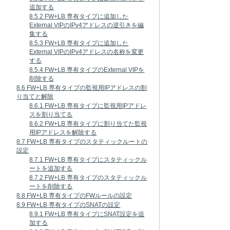
追加する
8.5.2 FW+LB 専有タイプに追加した
External VIPのIPv4アドレスの逆引きを編
集する
8.5.3 FW+LB 専有タイプに追加した
External VIPのIPv4アドレスの名称を変更
する
8.5.4 FW+LB 専有タイプのExternal VIPを
削除する
8.6 FW+LB 専有タイプの監視用IPアドレスの割
り当てと解除
8.6.1 FW+LB 専有タイプに監視用IPアドレ
スを割り当てる
8.6.2 FW+LB 専有タイプに割り当てた監視
用IPアドレスを解除する
8.7 FW+LB 専有タイプのスタティックルートの
設定
8.7.1 FW+LB 専有タイプにスタティックル
ートを追加する
8.7.2 FW+LB 専有タイプのスタティックル
ートを削除する
8.8 FW+LB 専有タイプのFWルールの設定
8.9 FW+LB 専有タイプのSNATの設定
8.9.1 FW+LB 専有タイプにSNAT設定を追
加する