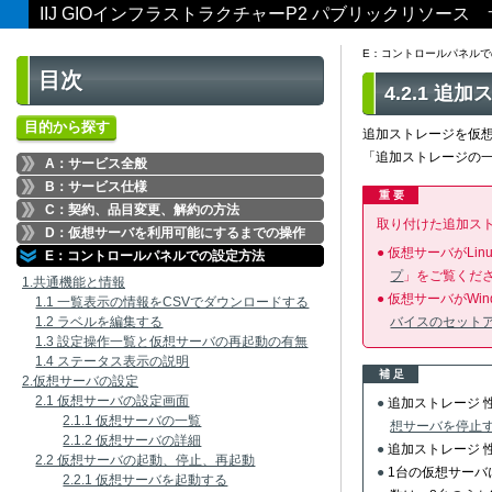
IIJ GIOインフラストラクチャーP2 パブリックリソー
E：コントロールパネルで
目次
4.2.1 
目的から探す
追加ストレージを仮
「追加ストレージの
A：サービス全般
B：サービス仕様
重 要
C：契約、品目変更、解約の方法
取り付けた追加ス
D：仮想サーバを利用可能にするまでの操作
仮想サーバがLi
E：コントロールパネルでの設定方法
プ
」をご覧くだ
1.共通機能と情報
仮想サーバがWi
1.1 一覧表示の情報をCSVでダウンロードする
1.2 ラベルを編集する
バイスのセット
1.3 設定操作一覧と仮想サーバの再起動の有無
1.4 ステータス表示の説明
補 足
2.仮想サーバの設定
2.1 仮想サーバの設定画面
追加ストレージ 
2.1.1 仮想サーバの一覧
想サーバを停止
2.1.2 仮想サーバの詳細
追加ストレージ 
2.2 仮想サーバの起動、停止、再起動
1台の仮想サーバ
2.2.1 仮想サーバを起動する