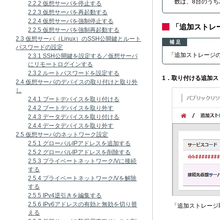
数は、8台のうち
2.2.2 仮想サーバを停止する
2.2.3 仮想サーバを再起動する
2.2.4 仮想サーバを強制停止する
「追加ストレ
2.2.5 仮想サーバを強制再起動する
2.3 仮想サーバ（Linux）のSSH公開鍵とルート
補 足
パスワードの設定
「追加ストレージ
2.3.1 SSH公開鍵を設定する／仮想サーバ
にリモートログインする
2.3.2 ルートパスワードを設定する
1．取り付ける追加
2.4 仮想サーバのデバイスの取り付けと取り外
し
2.4.1 ブートデバイスを取り付ける
2.4.2 ブートデバイスを取り外す
2.4.3 データデバイスを取り付ける
2.4.4 データデバイスを取り外す
2.5 仮想サーバのネットワーク設定
2.5.1 グローバルIPアドレスを追加する
2.5.2 グローバルIPアドレスを削除する
2.5.3 プライベートネットワーク/Vに接続
する
2.5.4 プライベートネットワーク/Vを解除
する
2.5.5 IPv4逆引きを編集する
2.5.6 IPv6アドレスの有効と無効を切り替
「追加ストレージ
える