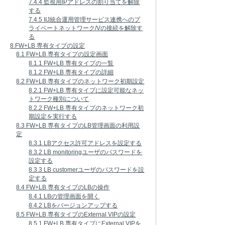
7.4.4 監視用IPアドレスの割り当てを解除
する
7.4.5 IIJ統合運用管理サービス連携へのプ
ライベートネットワーク/Vの接続を解除す
る
8.FW+LB 専有タイプの設定
8.1 FW+LB 専有タイプの設定画面
8.1.1 FW+LB 専有タイプの一覧
8.1.2 FW+LB 専有タイプの詳細
8.2 FW+LB 専有タイプのネットワーク初期設定
8.2.1 FW+LB 専有タイプに設定可能なネッ
トワーク種別について
8.2.2 FW+LB 専有タイプのネットワーク初
期設定を実行する
8.3 FW+LB 専有タイプのLB管理画面の利用設
定
8.3.1 LBアクセス許可アドレスを設定する
8.3.2 LB monitoringユーザのパスワードを
設定する
8.3.3 LB customerユーザのパスワードを設
定する
8.4 FW+LB 専有タイプのLBの操作
8.4.1 LBの管理画面を開く
8.4.2 LBをバージョンアップする
8.5 FW+LB 専有タイプのExternal VIPの設定
8.5.1 FW+LB 専有タイプにExternal VIPを