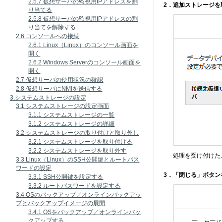
2.5.7 仮想サーバの監視用IPアドレスを割
2．追加ストレージ
り当てる
2.5.8 仮想サーバの監視用IPアドレスの割
り当てを解除する
2.6 コンソールへの接続
2.6.1 Linux（Linux）のコンソール画面を
開く
2.6.2 Windows Serverのコンソール画面を
開く
2.7 仮想サーバの使用状況の確認
2.8 仮想サーバにNMIを送信する
3.システムストレージの設定
3.1 システムストレージの設定画面
3.1.1 システムストレージの一覧
3.1.2 システムストレージの詳細
3.2 システムストレージの取り付けと取り外し
3.2.1 システムストレージを取り付ける
3.2.2 システムストレージを取り外す
処理を受け付けた
3.3 Linux（Linux）のSSH公開鍵とルートパス
ワードの設定
3．「閉じる」ボタン
3.3.1 SSH公開鍵を設定する
3.3.2 ルートパスワードを設定する
3.4 OSのバックアップ／オンラインバックアッ
プとバックアップイメージの展開
3.4.1 OSをバックアップ／オンラインバッ
クアップする