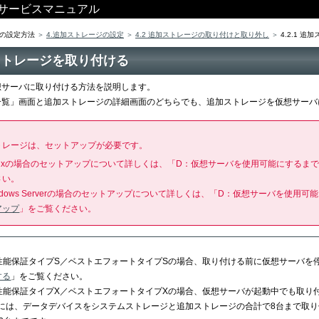
ス サービスマニュアル
の設定方法
4.追加ストレージの設定
4.2 追加ストレージの取り付けと取り外し
4.2.1 
追加ストレージを取り付ける
想サーバに取り付ける方法を説明します。
一覧」画面と追加ストレージの詳細画面のどちらでも、追加ストレージを仮想サーバ
トレージは、セットアップが必要です。
nuxの場合のセットアップについて詳しくは、「D：仮想サーバを使用可能にするま
さい。
ndows Serverの場合のセットアップについて詳しくは、「D：仮想サーバを使用
アップ
」をご覧ください。
性能保証タイプS／ベストエフォートタイプSの場合、取り付ける前に仮想サーバを
する
」をご覧ください。
性能保証タイプX／ベストエフォートタイプXの場合、仮想サーバが起動中でも取り
には、データデバイスをシステムストレージと追加ストレージの合計で8台まで取