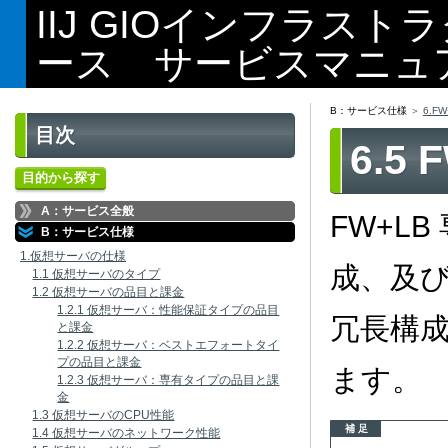
IIJ GIOインフラス
ース サービスマニュ
B：サービス仕様
6.F
目次
6.5
目的から探す
A：サービス全般
FW+L
B：サービス仕様
1.仮想サーバの仕様
成、及び
1.1 仮想サーバのタイプ
1.2 仮想サーバの品目と課金
1.2.1 仮想サーバ：性能保証タイプの品目
冗長構
と課金
1.2.2 仮想サーバ：ベストエフォートタイ
プの品目と課金
ます。
1.2.3 仮想サーバ：専有タイプの品目と課
金
1.3 仮想サーバのCPU性能
補 足
1.4 仮想サーバのネットワーク性能