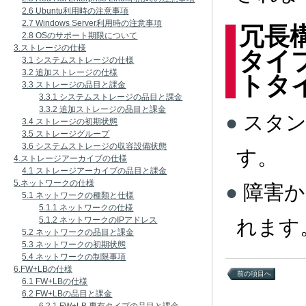
2.6 Ubuntu利用時の注意事項
2.7 Windows Server利用時の注意事項
冗長構
2.8 OSのサポート期限について
3.ストレージの仕様
タイ
3.1 システムストレージの仕様
3.2 追加ストレージの仕様
トタ
3.3 ストレージの品目と課金
3.3.1 システムストレージの品目と課金
3.3.2 追加ストレージの品目と課金
スタ
3.4 ストレージの初期状態
3.5 ストレージグループ
3.6 システムストレージの収容設備状態
す。
4.ストレージアーカイブの仕様
4.1 ストレージアーカイブの品目と課金
5.ネットワークの仕様
障害か
5.1 ネットワークの種類と仕様
5.1.1 ネットワークの仕様
5.1.2 ネットワークのIPアドレス
れます
5.2 ネットワークの品目と課金
5.3 ネットワークの初期状態
5.4 ネットワークの制限事項
6.FW+LBの仕様
前の項目へ
6.1 FW+LBの仕様
6.2 FW+LBの品目と課金