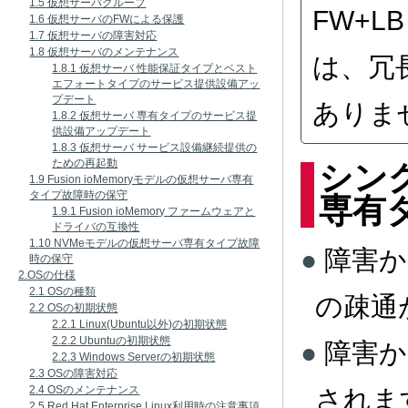
1.5 仮想サーバグループ
FW+
1.6 仮想サーバのFWによる保護
1.7 仮想サーバの障害対応
1.8 仮想サーバのメンテナンス
は、冗
1.8.1 仮想サーバ 性能保証タイプとベスト
エフォートタイプのサービス提供設備アッ
プデート
ありま
1.8.2 仮想サーバ 専有タイプのサービス提
供設備アップデート
1.8.3 仮想サーバ サービス設備継続提供の
ための再起動
シン
1.9 Fusion ioMemoryモデルの仮想サーバ専有
タイプ故障時の保守
専有
1.9.1 Fusion ioMemory ファームウェアと
ドライバの互換性
1.10 NVMeモデルの仮想サーバ専有タイプ故障
障害か
時の保守
2.OSの仕様
2.1 OSの種類
の疎通
2.2 OSの初期状態
2.2.1 Linux(Ubuntu以外)の初期状態
2.2.2 Ubuntuの初期状態
障害か
2.2.3 Windows Serverの初期状態
2.3 OSの障害対応
2.4 OSのメンテナンス
されま
2.5 Red Hat Enterprise Linux利用時の注意事項