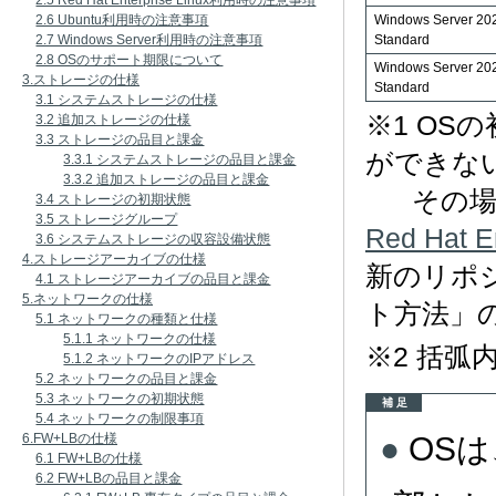
2.5 Red Hat Enterprise Linux利用時の注意事項
2.6 Ubuntu利用時の注意事項
Windows Server 20
2.7 Windows Server利用時の注意事項
Standard
2.8 OSのサポート期限について
Windows Server 20
3.ストレージの仕様
Standard
3.1 システムストレージの仕様
※1 OS
3.2 追加ストレージの仕様
3.3 ストレージの品目と課金
ができな
3.3.1 システムストレージの品目と課金
3.3.2 追加ストレージの品目と課金
その場合
3.4 ストレージの初期状態
3.5 ストレージグループ
Red Hat
3.6 システムストレージの収容設備状態
4.ストレージアーカイブの仕様
新のリポ
4.1 ストレージアーカイブの品目と課金
5.ネットワークの仕様
ト方法」
5.1 ネットワークの種類と仕様
5.1.1 ネットワークの仕様
※2 括
5.1.2 ネットワークのIPアドレス
5.2 ネットワークの品目と課金
5.3 ネットワークの初期状態
補 足
5.4 ネットワークの制限事項
OS
6.FW+LBの仕様
6.1 FW+LBの仕様
6.2 FW+LBの品目と課金