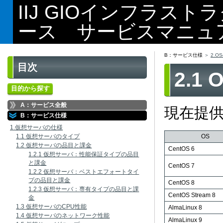
IIJ GIOインフラス
ース サービスマニュ
B：サービス仕様
2.O
目次
2.1
目的から探す
A：サービス全般
現在提
B：サービス仕様
1.仮想サーバの仕様
1.1 仮想サーバのタイプ
OS
1.2 仮想サーバの品目と課金
CentOS 6
1.2.1 仮想サーバ：性能保証タイプの品目
と課金
CentOS 7
1.2.2 仮想サーバ：ベストエフォートタイ
プの品目と課金
CentOS 8
1.2.3 仮想サーバ：専有タイプの品目と課
CentOS Stream 8
金
1.3 仮想サーバのCPU性能
AlmaLinux 8
1.4 仮想サーバのネットワーク性能
AlmaLinux 9