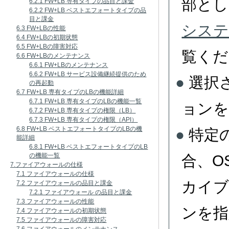
部とし
6.2.1 FW+LB 専有タイプの品目と課金
6.2.2 FW+LB ベストエフォートタイプの品
目と課金
システ
6.3 FW+LBの性能
6.4 FW+LBの初期状態
6.5 FW+LBの障害対応
覧くだ
6.6 FW+LBのメンテナンス
6.6.1 FW+LBのメンテナンス
6.6.2 FW+LB サービス設備継続提供のため
選択
の再起動
6.7 FW+LB 専有タイプのLBの機能詳細
6.7.1 FW+LB 専有タイプのLBの機能一覧
ョンを
6.7.2 FW+LB 専有タイプの権限（LB）
6.7.3 FW+LB 専有タイプの権限（API）
6.8 FW+LB ベストエフォートタイプのLBの機
特定
能詳細
6.8.1 FW+LB ベストエフォートタイプのLB
の機能一覧
合、O
7.ファイアウォールの仕様
7.1 ファイアウォールの仕様
カイブ
7.2 ファイアウォールの品目と課金
7.2.1 ファイアウォール の品目と課金
7.3 ファイアウォールの性能
ンを指
7.4 ファイアウォールの初期状態
7.5 ファイアウォールの障害対応