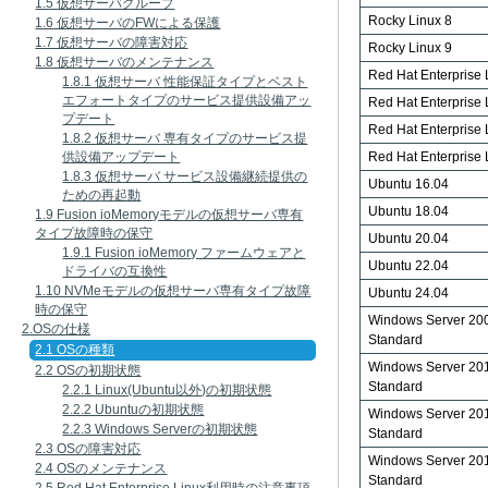
1.5 仮想サーバグループ
Rocky Linux 8
1.6 仮想サーバのFWによる保護
1.7 仮想サーバの障害対応
Rocky Linux 9
1.8 仮想サーバのメンテナンス
Red Hat Enterprise 
1.8.1 仮想サーバ 性能保証タイプとベスト
エフォートタイプのサービス提供設備アッ
Red Hat Enterprise 
プデート
Red Hat Enterprise 
1.8.2 仮想サーバ 専有タイプのサービス提
供設備アップデート
Red Hat Enterprise 
1.8.3 仮想サーバ サービス設備継続提供の
Ubuntu 16.04
ための再起動
Ubuntu 18.04
1.9 Fusion ioMemoryモデルの仮想サーバ専有
タイプ故障時の保守
Ubuntu 20.04
1.9.1 Fusion ioMemory ファームウェアと
Ubuntu 22.04
ドライバの互換性
1.10 NVMeモデルの仮想サーバ専有タイプ故障
Ubuntu 24.04
時の保守
Windows Server 20
2.OSの仕様
Standard
2.1 OSの種類
Windows Server 20
2.2 OSの初期状態
Standard
2.2.1 Linux(Ubuntu以外)の初期状態
2.2.2 Ubuntuの初期状態
Windows Server 20
2.2.3 Windows Serverの初期状態
Standard
2.3 OSの障害対応
Windows Server 20
2.4 OSのメンテナンス
Standard