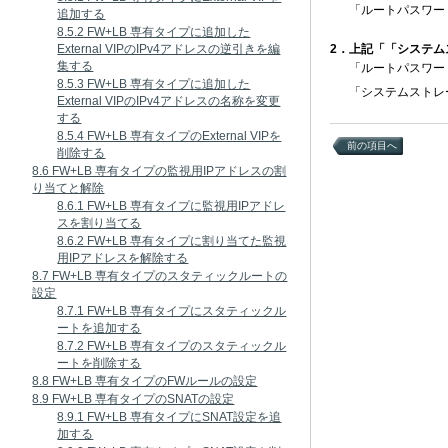
「ルートパスワー
追加する
8.5.2 FW+LB 専有タイプに追加した
External VIPのIPv4アドレスの逆引きを編
2．上記「「システム
集する
「ルートパスワー
8.5.3 FW+LB 専有タイプに追加した
「システムストレ
External VIPのIPv4アドレスの名称を変更
する
8.5.4 FW+LB 専有タイプのExternal VIPを
前の項目へ
削除する
8.6 FW+LB 専有タイプの監視用IPアドレスの割
り当てと解除
8.6.1 FW+LB 専有タイプに監視用IPアドレ
スを割り当てる
8.6.2 FW+LB 専有タイプに割り当てた監視
用IPアドレスを解除する
8.7 FW+LB 専有タイプのスタティックルートの
設定
8.7.1 FW+LB 専有タイプにスタティックル
ートを追加する
8.7.2 FW+LB 専有タイプのスタティックル
ートを削除する
8.8 FW+LB 専有タイプのFWルールの設定
8.9 FW+LB 専有タイプのSNATの設定
8.9.1 FW+LB 専有タイプにSNAT設定を追
加する