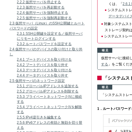
2.2.2 仮想サーバを停止する
くは、「
2.6
2.2.3 仮想サーバを再起動する
システムスト
2.2.4 仮想サーバを強制停止する
データデバイ
2.2.5 仮想サーバを強制再起動する
2.3 仮想サーバ（Linux）のSSH公開鍵とルート
対象システムス
パスワードの設定
ストレージ契約は
2.3.1 SSH公開鍵を設定する／仮想サーバ
システムストレー
にリモートログインする
2.3.2 ルートパスワードを設定する
2.4 仮想サーバのデバイスの取り付けと取り外
補 足
し
仮想サーバに接続
2.4.1 ブートデバイスを取り付ける
する
」をご覧くだ
2.4.2 ブートデバイスを取り外す
2.4.3 データデバイスを取り付ける
2.4.4 データデバイスを取り外す
「システムス
2.5 仮想サーバのネットワーク設定
2.5.1 グローバルIPアドレスを追加する
補 足
2.5.2 グローバルIPアドレスを削除する
「システムストレ
2.5.3 プライベートネットワーク/Vに接続
する
2.5.4 プライベートネットワーク/Vを解除
1．ルートパスワー
する
2.5.5 IPv4逆引きを編集する
2.5.6 IPv6アドレスの有効と無効を切り替
える