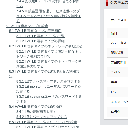
7.4.4 監視用IPアドレスの割り当てを解除
する
7.4.5 IIJ統合運用管理サービス連携へのプ
ライベートネットワーク/Vの接続を解除す
る
8.FW+LB 専有タイプの設定
8.1 FW+LB 専有タイプの設定画面
8.1.1 FW+LB 専有タイプの一覧
8.1.2 FW+LB 専有タイプの詳細
8.2 FW+LB 専有タイプのネットワーク初期設定
8.2.1 FW+LB 専有タイプに設定可能なネッ
トワーク種別について
8.2.2 FW+LB 専有タイプのネットワーク初
期設定を実行する
8.3 FW+LB 専有タイプのLB管理画面の利用設
定
8.3.1 LBアクセス許可アドレスを設定する
8.3.2 LB monitoringユーザのパスワードを
設定する
8.3.3 LB customerユーザのパスワードを設
定する
8.4 FW+LB 専有タイプのLBの操作
8.4.1 LBの管理画面を開く
8.4.2 LBをバージョンアップする
8.5 FW+LB 専有タイプのExternal VIPの設定
8.5.1 FW+LB 専有タイプにExternal VIPを