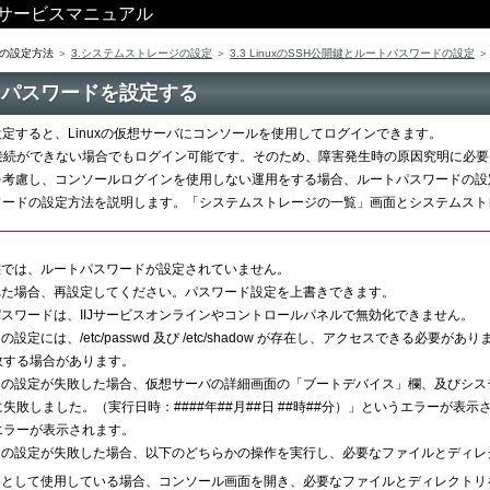
ス サービスマニュアル
の設定方法
3.システムストレージの設定
3.3 LinuxのSSH公開鍵とルートパスワードの設定
ルートパスワードを設定する
定すると、Linuxの仮想サーバにコンソールを使用してログインできます。
接続ができない場合でもログイン可能です。そのため、障害発生時の原因究明に必
を考慮し、コンソールログインを使用しない運用をする場合、ルートパスワードの設
ワードの設定方法を説明します。「システムストレージの一覧」画面とシステムスト
態では、ルートパスワードが設定されていません。
れた場合、再設定してください。パスワード設定を上書きできます。
スワードは、IIJサービスオンラインやコントロールパネルで無効化できません。
設定には、/etc/passwd 及び /etc/shadow が存在し、アクセスできる
敗する場合があります。
ドの設定が失敗した場合、仮想サーバの詳細画面の「ブートデバイス」欄、及びシス
失敗しました。（実行日時：####年##月##日 ##時##分）」というエラーが
エラーが表示されます。
ドの設定が失敗した場合、以下のどちらかの操作を実行し、必要なファイルとディレ
スとして使用している場合、コンソール画面を開き、必要なファイルとディレクトリ