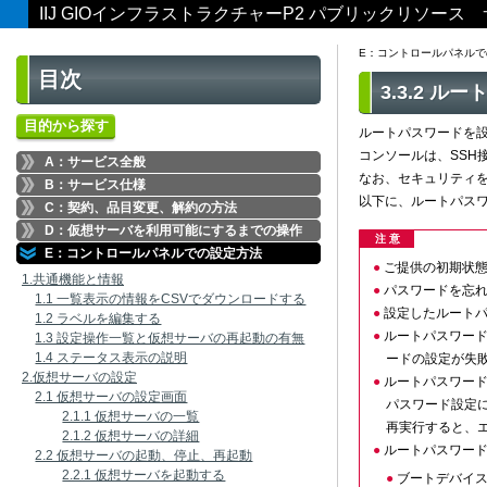
IIJ GIOインフラストラクチャーP2 パブリックリソー
E：コントロールパネルで
目次
3.3.2 
目的から探す
ルートパスワードを設
コンソールは、SSH
A：サービス全般
なお、セキュリティ
B：サービス仕様
以下に、ルートパス
C：契約、品目変更、解約の方法
D：仮想サーバを利用可能にするまでの操作
注 意
E：コントロールパネルでの設定方法
ご提供の初期状
1.共通機能と情報
パスワードを忘
1.1 一覧表示の情報をCSVでダウンロードする
設定したルートパ
1.2 ラベルを編集する
ルートパスワードの
1.3 設定操作一覧と仮想サーバの再起動の有無
1.4 ステータス表示の説明
ードの設定が失
2.仮想サーバの設定
ルートパスワー
2.1 仮想サーバの設定画面
パスワード設定に
2.1.1 仮想サーバの一覧
再実行すると、
2.1.2 仮想サーバの詳細
ルートパスワー
2.2 仮想サーバの起動、停止、再起動
2.2.1 仮想サーバを起動する
ブートデバイ