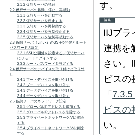
す。
2.1.2 仮想サーバの詳細
2.2 仮想サーバの起動、停止、再起動
2.2.1 仮想サーバを起動する
補 足
2.2.2 仮想サーバを停止する
2.2.3 仮想サーバを再起動する
IIJ
2.2.4 仮想サーバを強制停止する
2.2.5 仮想サーバを強制再起動する
2.3 仮想サーバ（Linux）のSSH公開鍵とルート
連携を
パスワードの設定
2.3.1 SSH公開鍵を設定する／仮想サーバ
にリモートログインする
さい。
2.3.2 ルートパスワードを設定する
2.4 仮想サーバのデバイスの取り付けと取り外
し
ビスの
2.4.1 ブートデバイスを取り付ける
2.4.2 ブートデバイスを取り外す
2.4.3 データデバイスを取り付ける
「
7.3
2.4.4 データデバイスを取り外す
2.5 仮想サーバのネットワーク設定
ビスの
2.5.1 グローバルIPアドレスを追加する
2.5.2 グローバルIPアドレスを削除する
2.5.3 プライベートネットワーク/Vに接続
い。
する
2.5.4 プライベートネットワーク/Vを解除
する