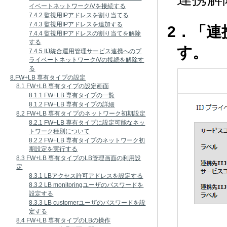
イベートネットワーク/Vを接続する
7.4.2 監視用IPアドレスを割り当てる
7.4.3 監視用IPアドレスを追加する
2．「
7.4.4 監視用IPアドレスの割り当てを解除
する
す。
7.4.5 IIJ統合運用管理サービス連携へのプ
ライベートネットワーク/Vの接続を解除す
る
8.FW+LB 専有タイプの設定
8.1 FW+LB 専有タイプの設定画面
8.1.1 FW+LB 専有タイプの一覧
8.1.2 FW+LB 専有タイプの詳細
8.2 FW+LB 専有タイプのネットワーク初期設定
8.2.1 FW+LB 専有タイプに設定可能なネッ
トワーク種別について
8.2.2 FW+LB 専有タイプのネットワーク初
期設定を実行する
8.3 FW+LB 専有タイプのLB管理画面の利用設
定
8.3.1 LBアクセス許可アドレスを設定する
8.3.2 LB monitoringユーザのパスワードを
設定する
8.3.3 LB customerユーザのパスワードを設
定する
8.4 FW+LB 専有タイプのLBの操作