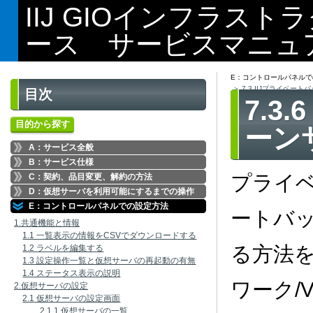
IIJ GIOインフラス
ース サービスマニュ
E：コントロールパネルで
7.3 IIJプライベー
目次
7.3
目的から探す
ーン
A：サービス全般
B：サービス仕様
プライベ
C：契約、品目変更、解約の方法
D：仮想サーバを利用可能にするまでの操作
E：コントロールパネルでの設定方法
ートバ
1.共通機能と情報
1.1 一覧表示の情報をCSVでダウンロードする
る方法
1.2 ラベルを編集する
1.3 設定操作一覧と仮想サーバの再起動の有無
1.4 ステータス表示の説明
ワーク/
2.仮想サーバの設定
2.1 仮想サーバの設定画面
2.1.1 仮想サーバの一覧