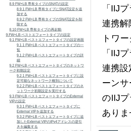
8.9 FW+LB 専有タイプのSNATの設定
「II
8.9.1 FW+LB 専有タイプにSNAT設定を追
加する
8.9.2 FW+LB 専有タイプのSNAT設定を削
連携解
除する
8.10 FW+LB 専有タイプの再起動
9.FW+LB ベストエフォートタイプの設定
トワー
9.1 FW+LB ベストエフォートタイプの設定画面
9.1.1 FW+LB ベストエフォートタイプの一
覧
「II
9.1.2 FW+LB ベストエフォートタイプの詳
細
連携設
9.2 FW+LB ベストエフォートタイプのネットワ
ーク初期設定
9.2.1 FW+LB ベストエフォートタイプに設
ーンサ
定可能なネットワーク種別について
9.2.2 FW+LB ベストエフォートタイプのネ
ットワーク初期設定を実行する
のII
9.3 FW+LB ベストエフォートタイプのExternal
VIPの設定
9.3.1 FW+LB ベストエフォートタイプに
ありま
External VIPを追加する
9.3.2 FW+LB ベストエフォートタイプに追
加したExternal VIPのIPv4アドレスの逆引
きを編集する