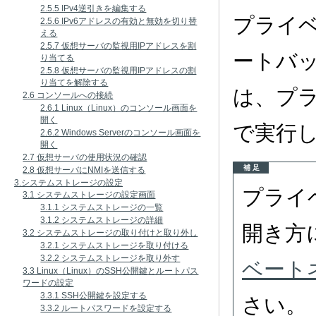
2.5.5 IPv4逆引きを編集する
プライベ
2.5.6 IPv6アドレスの有効と無効を切り替
える
2.5.7 仮想サーバの監視用IPアドレスを割
ートバ
り当てる
2.5.8 仮想サーバの監視用IPアドレスの割
り当てを解除する
は、プ
2.6 コンソールへの接続
2.6.1 Linux（Linux）のコンソール画面を
開く
で実行
2.6.2 Windows Serverのコンソール画面を
開く
2.7 仮想サーバの使用状況の確認
補 足
2.8 仮想サーバにNMIを送信する
3.システムストレージの設定
プライ
3.1 システムストレージの設定画面
3.1.1 システムストレージの一覧
3.1.2 システムストレージの詳細
開き方
3.2 システムストレージの取り付けと取り外し
3.2.1 システムストレージを取り付ける
3.2.2 システムストレージを取り外す
ベート
3.3 Linux（Linux）のSSH公開鍵とルートパス
ワードの設定
3.3.1 SSH公開鍵を設定する
さい。
3.3.2 ルートパスワードを設定する