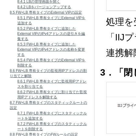
8.4.1 LBの管理画面を開く
8.4.2 LBをバージョンアップする
8.5 FW+LB 専有タイプのExternal VIPの設定
8.5.1 FW+LB 専有タイプにExternal VIPを
処理を
追加する
8.5.2 FW+LB 専有タイプに追加した
External VIPのIPv4アドレスの逆引きを編
「II
集する
8.5.3 FW+LB 専有タイプに追加した
External VIPのIPv4アドレスの名称を変更
連携解
する
8.5.4 FW+LB 専有タイプのExternal VIPを
削除する
3．「
8.6 FW+LB 専有タイプの監視用IPアドレスの割
り当てと解除
8.6.1 FW+LB 専有タイプに監視用IPアドレ
スを割り当てる
8.6.2 FW+LB 専有タイプに割り当てた監視
用IPアドレスを解除する
8.7 FW+LB 専有タイプのスタティックルートの
設定
8.7.1 FW+LB 専有タイプにスタティックル
ートを追加する
8.7.2 FW+LB 専有タイプのスタティックル
ートを削除する
8.8 FW+LB 専有タイプのFWルールの設定