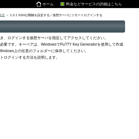
ホーム
料金などサービスの詳細はこちら
設定
2.3.1 SSH公開鍵を設定する／仮想サーバにリモートログインする
ただき、ログインする仮想サーバを指定してアクセスしてください。
ーペアは、WindowsでPuTTY Key Generatorを使用して作成
ドし、Windows上の任意のフォルダーに保存してください。
ートログインする方法を説明します。