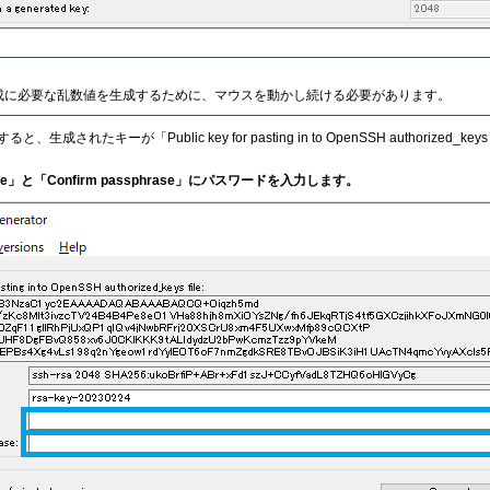
成に必要な乱数値を生成するために、マウスを動かし続ける必要があります。
生成されたキーが「Public key for pasting in to OpenSSH authorized_k
rase」と「Confirm passphrase」にパスワードを入力します。