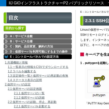
IIJ GIOインフラストラクチャーP2 パブリックリソー
E：コントロールパネルで
目次
2.3.1 
目的から探す
Linuxの仮想サー
SSHリモートログイン
A：サービス全般
します。インターネット上
B：サービス仕様
以下に、キーペアの生
C：契約、品目変更、解約の方法
D：仮想サーバを利用可能にするまでの操作
キーペアを生
E：コントロールパネルでの設定方法
1.共通機能と情報
1．puttygenを起動
1.1 一覧表示の情報をCSVでダウンロードする
1.2 ラベルを編集する
1.3 設定操作一覧と仮想サーバの再起動の有無
1.4 ステータス表示の説明
2.仮想サーバの設定
2.1 仮想サーバの設定画面
2.1.1 仮想サーバの一覧
2.1.2 仮想サーバの詳細
2.2 仮想サーバの起動、停止、再起動
「PuTTY Key 
2.2.1 仮想サーバを起動する