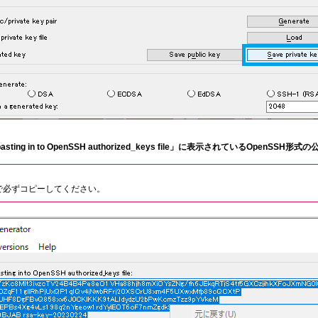
for pasting in to OpenSSH authorized_keys file」に表示されている
で必ずコピーしてください。