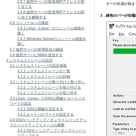
2.5.7 仮想サーバの監視用IPアドレスを割
キーの生成が始ま
り当てる
2.5.8 仮想サーバの監視用IPアドレスの割
3．緑色のバーが右
り当てを解除する
2.6 コンソールへの接続
2.6.1 Linux（Linux）のコンソール画面を
開く
2.6.2 Windows Serverのコンソール画面を
開く
2.7 仮想サーバの使用状況の確認
2.8 仮想サーバにNMIを送信する
3.システムストレージの設定
3.1 システムストレージの設定画面
3.1.1 システムストレージの一覧
3.1.2 システムストレージの詳細
3.2 システムストレージの取り付けと取り外し
3.2.1 システムストレージを取り付ける
3.2.2 システムストレージを取り外す
3.3 Linux（Linux）のSSH公開鍵とルートパス
ワードの設定
3.3.1 SSH公開鍵を設定する
3.3.2 ルートパスワードを設定する
3.4 OSのバックアップ／オンラインバックアッ
プとバックアップイメージの展開
3.4.1 OSをバックアップ／オンラインバッ
クアップする