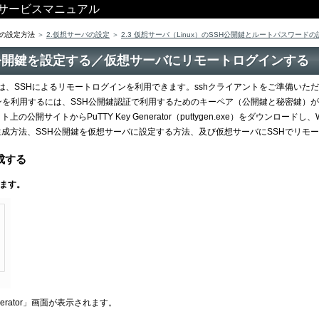
ス サービスマニュアル
の設定方法
2.仮想サーバの設定
2.3 仮想サーバ（Linux）のSSH公開鍵とルートパスワードの
SSH公開鍵を設定する／仮想サーバにリモートログインする
バでは、SSHによるリモートログインを利用できます。sshクライアントをご準備い
を利用するには、SSH公開鍵認証で利用するためのキーペア（公開鍵と秘密鍵）が必要です。キ
の公開サイトからPuTTY Key Generator（puttygen.exe）をダウンロー
成方法、SSH公開鍵を仮想サーバに設定する方法、及び仮想サーバにSSHでリモ
成する
します。
Generator」画面が表示されます。