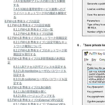
7.4.4 監視用IPアドレスの割り当てを解除
する
7.4.5 IIJ統合運用管理サービス連携へのプ
ライベートネットワーク/Vの接続を解除す
る
8.FW+LB 専有タイプの設定
8.1 FW+LB 専有タイプの設定画面
8.1.1 FW+LB 専有タイプの一覧
8.1.2 FW+LB 専有タイプの詳細
8.2 FW+LB 専有タイプのネットワーク初期設定
8.2.1 FW+LB 専有タイプに設定可能なネッ
6．「Save priv
トワーク種別について
8.2.2 FW+LB 専有タイプのネットワーク初
期設定を実行する
8.3 FW+LB 専有タイプのLB管理画面の利用設
定
8.3.1 LBアクセス許可アドレスを設定する
8.3.2 LB monitoringユーザのパスワードを
設定する
8.3.3 LB customerユーザのパスワードを設
定する
8.4 FW+LB 専有タイプのLBの操作
8.4.1 LBの管理画面を開く
8.4.2 LBをバージョンアップする
8.5 FW+LB 専有タイプのExternal VIPの設定
8.5.1 FW+LB 専有タイプにExternal VIPを