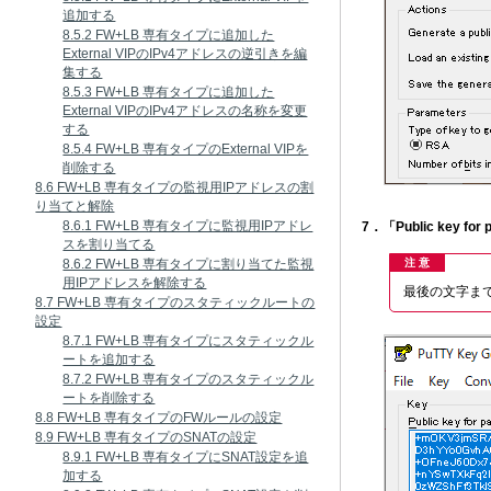
追加する
8.5.2 FW+LB 専有タイプに追加した
External VIPのIPv4アドレスの逆引きを編
集する
8.5.3 FW+LB 専有タイプに追加した
External VIPのIPv4アドレスの名称を変更
する
8.5.4 FW+LB 専有タイプのExternal VIPを
削除する
8.6 FW+LB 専有タイプの監視用IPアドレスの割
り当てと解除
8.6.1 FW+LB 専有タイプに監視用IPアドレ
7．「Public key 
スを割り当てる
8.6.2 FW+LB 専有タイプに割り当てた監視
注 意
用IPアドレスを解除する
最後の文字ま
8.7 FW+LB 専有タイプのスタティックルートの
設定
8.7.1 FW+LB 専有タイプにスタティックル
ートを追加する
8.7.2 FW+LB 専有タイプのスタティックル
ートを削除する
8.8 FW+LB 専有タイプのFWルールの設定
8.9 FW+LB 専有タイプのSNATの設定
8.9.1 FW+LB 専有タイプにSNAT設定を追
加する