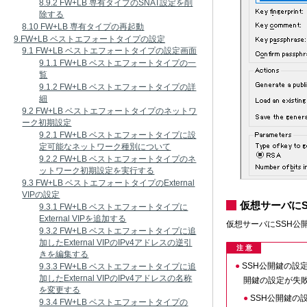
8.9.2 FW+LB 専有タイプのSNAT設定を削
除する
8.10 FW+LB 専有タイプの再起動
9.FW+LB ベストエフォートタイプの設定
9.1 FW+LB ベストエフォートタイプの設定画面
9.1.1 FW+LB ベストエフォートタイプの一
覧
9.1.2 FW+LB ベストエフォートタイプの詳
細
9.2 FW+LB ベストエフォートタイプのネットワ
ーク初期設定
9.2.1 FW+LB ベストエフォートタイプに設
定可能なネットワーク種別について
9.2.2 FW+LB ベストエフォートタイプのネ
ットワーク初期設定を実行する
9.3 FW+LB ベストエフォートタイプのExternal
VIPの設定
仮想サーバに
9.3.1 FW+LB ベストエフォートタイプに
External VIPを追加する
仮想サーバにSSH公
9.3.2 FW+LB ベストエフォートタイプに追
加したExternal VIPのIPv4アドレスの逆引
注 意
きを編集する
SSH公開鍵の設定に
9.3.3 FW+LB ベストエフォートタイプに追
加したExternal VIPのIPv4アドレスの名称
開鍵の設定が失
を変更する
SSH公開鍵の
9.3.4 FW+LB ベストエフォートタイプの