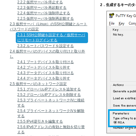
2.2.2 仮想サーバを停止する
2．生成するキーのタイ
2.2.3 仮想サーバを再起動する
2.2.4 仮想サーバを強制停止する
2.2.5 仮想サーバを強制再起動する
2.3 仮想サーバ（Linux）のSSH公開鍵とルート
パスワードの設定
2.3.1 SSH公開鍵を設定する／仮想サーバ
にリモートログインする
2.3.2 ルートパスワードを設定する
2.4 仮想サーバのデバイスの取り付けと取り外
し
2.4.1 ブートデバイスを取り付ける
2.4.2 ブートデバイスを取り外す
2.4.3 データデバイスを取り付ける
2.4.4 データデバイスを取り外す
2.5 仮想サーバのネットワーク設定
2.5.1 グローバルIPアドレスを追加する
2.5.2 グローバルIPアドレスを削除する
2.5.3 プライベートネットワーク/Vに接続
する
2.5.4 プライベートネットワーク/Vを解除
する
2.5.5 IPv4逆引きを編集する
2.5.6 IPv6アドレスの有効と無効を切り替
える