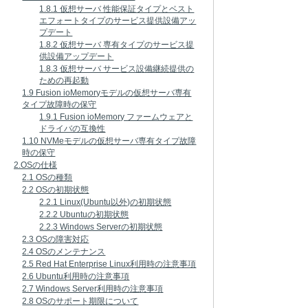
1.8.1 仮想サーバ 性能保証タイプとベスト
エフォートタイプのサービス提供設備アッ
プデート
1.8.2 仮想サーバ 専有タイプのサービス提
供設備アップデート
1.8.3 仮想サーバ サービス設備継続提供の
ための再起動
1.9 Fusion ioMemoryモデルの仮想サーバ専有
タイプ故障時の保守
1.9.1 Fusion ioMemory ファームウェアと
ドライバの互換性
1.10 NVMeモデルの仮想サーバ専有タイプ故障
時の保守
2.OSの仕様
2.1 OSの種類
2.2 OSの初期状態
2.2.1 Linux(Ubuntu以外)の初期状態
2.2.2 Ubuntuの初期状態
2.2.3 Windows Serverの初期状態
2.3 OSの障害対応
2.4 OSのメンテナンス
2.5 Red Hat Enterprise Linux利用時の注意事項
2.6 Ubuntu利用時の注意事項
2.7 Windows Server利用時の注意事項
2.8 OSのサポート期限について