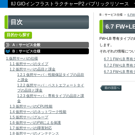
IIJ GIOインフラストラクチャーP2 パブリックリソー
B：サービス仕様
6.F
目次
6.7 FW
目的から探す
FW+LB 専有タイプの
A：サービス全般
します。
B：サービス仕様
それぞれの情報につ
1.仮想サーバの仕様
6.7.1 FW+LB
1.1 仮想サーバのタイプ
6.7.2 FW+LB
1.2 仮想サーバの品目と課金
6.7.3 FW+LB 
1.2.1 仮想サーバ：性能保証タイプの品目
と課金
1.2.2 仮想サーバ：ベストエフォートタイ
前の項目へ
プの品目と課金
1.2.3 仮想サーバ：専有タイプの品目と課
金
1.3 仮想サーバのCPU性能
1.4 仮想サーバのネットワーク性能
1.5 仮想サーバグループ
1.6 仮想サーバのFWによる保護
1.7 仮想サーバの障害対応
1.8 仮想サーバのメンテナンス