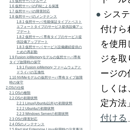
1.5 仮想サーバグループ
1.6 仮想サーバのFWによる保護
シス
1.7 仮想サーバの障害対応
1.8 仮想サーバのメンテナンス
1.8.1 仮想サーバ 性能保証タイプとベスト
付けら
エフォートタイプのサービス提供設備アッ
プデート
1.8.2 仮想サーバ 専有タイプのサービス提
を使用
供設備アップデート
1.8.3 仮想サーバ サービス設備継続提供の
ための再起動
ジを取
1.9 Fusion ioMemoryモデルの仮想サーバ専有
タイプ故障時の保守
1.9.1 Fusion ioMemory ファームウェアと
ージの
ドライバの互換性
1.10 NVMeモデルの仮想サーバ専有タイプ故障
時の保守
しくは
2.OSの仕様
2.1 OSの種類
2.2 OSの初期状態
定方法
2.2.1 Linux(Ubuntu以外)の初期状態
2.2.2 Ubuntuの初期状態
2.2.3 Windows Serverの初期状態
付ける
2.3 OSの障害対応
2.4 OSのメンテナンス
2.5 Red Hat Enterprise Linux利用時の注意事項