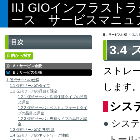
IIJ GIOインフラス
ース サービスマニュ
B：サービス仕様
3.
目次
3.
目的から探す
A：サービス全般
ストレ
B：サービス仕様
1.仮想サーバの仕様
します
1.1 仮想サーバのタイプ
1.2 仮想サーバの品目と課金
1.2.1 仮想サーバ：性能保証タイプの品目
と課金
シス
1.2.2 仮想サーバ：ベストエフォートタイ
プの品目と課金
1.2.3 仮想サーバ：専有タイプの品目と課
システ
金
1.3 仮想サーバのCPU性能
1.4 仮想サーバのネットワーク性能
トール