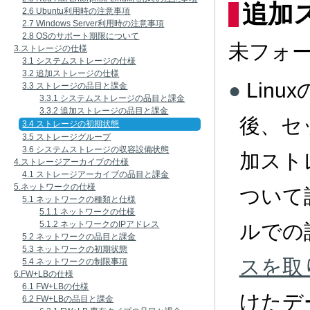
追加
2.6 Ubuntu利用時の注意事項
2.7 Windows Server利用時の注意事項
2.8 OSのサポート期限について
未フォ
3.ストレージの仕様
3.1 システムストレージの仕様
3.2 追加ストレージの仕様
Lin
3.3 ストレージの品目と課金
3.3.1 システムストレージの品目と課金
3.3.2 追加ストレージの品目と課金
後、セ
3.4 ストレージの初期状態
3.5 ストレージグループ
3.6 システムストレージの収容設備状態
加スト
4.ストレージアーカイブの仕様
4.1 ストレージアーカイブの品目と課金
5.ネットワークの仕様
ついて
5.1 ネットワークの種類と仕様
5.1.1 ネットワークの仕様
5.1.2 ネットワークのIPアドレス
ルでの
5.2 ネットワークの品目と課金
5.3 ネットワークの初期状態
スを取
5.4 ネットワークの制限事項
6.FW+LBの仕様
6.1 FW+LBの仕様
けたデ
6.2 FW+LBの品目と課金