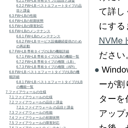
6.2.1 FW+LB 専有タイプの品目と課金
6.2.2 FW+LB ベストエフォートタイプの品
て詳し
目と課金
6.3 FW+LBの性能
6.4 FW+LBの初期状態
にする
6.5 FW+LBの障害対応
6.6 FW+LBのメンテナンス
6.6.1 FW+LBのメンテナンス
NVM
6.6.2 FW+LB サービス設備継続提供のため
の再起動
6.7 FW+LB 専有タイプのLBの機能詳細
ださい
6.7.1 FW+LB 専有タイプのLBの機能一覧
6.7.2 FW+LB 専有タイプの権限（LB）
Wind
6.7.3 FW+LB 専有タイプの権限（API）
6.8 FW+LB ベストエフォートタイプのLBの機
能詳細
ーが割
6.8.1 FW+LB ベストエフォートタイプのLB
の機能一覧
7.ファイアウォールの仕様
ターを
7.1 ファイアウォールの仕様
7.2 ファイアウォールの品目と課金
7.2.1 ファイアウォール の品目と課金
アップ
7.3 ファイアウォールの性能
7.4 ファイアウォールの初期状態
7.5 ファイアウォールの障害対応
た後、