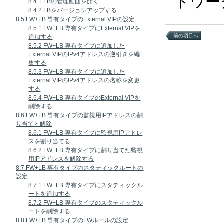
トワー
8.4.1 LBの管理画面を開く
8.4.2 LBをバージョンアップする
8.5 FW+LB 専有タイプのExternal VIPの設定
8.5.1 FW+LB 専有タイプにExternal VIPを
前の項目へ
追加する
8.5.2 FW+LB 専有タイプに追加した
External VIPのIPv4アドレスの逆引きを編
集する
8.5.3 FW+LB 専有タイプに追加した
External VIPのIPv4アドレスの名称を変更
する
8.5.4 FW+LB 専有タイプのExternal VIPを
削除する
8.6 FW+LB 専有タイプの監視用IPアドレスの割
り当てと解除
8.6.1 FW+LB 専有タイプに監視用IPアドレ
スを割り当てる
8.6.2 FW+LB 専有タイプに割り当てた監視
用IPアドレスを解除する
8.7 FW+LB 専有タイプのスタティックルートの
設定
8.7.1 FW+LB 専有タイプにスタティックル
ートを追加する
8.7.2 FW+LB 専有タイプのスタティックル
ートを削除する
8.8 FW+LB 専有タイプのFWルールの設定