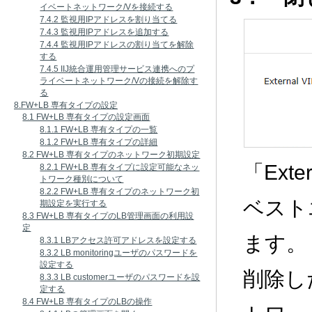
イベートネットワーク/Vを接続する
7.4.2 監視用IPアドレスを割り当てる
7.4.3 監視用IPアドレスを追加する
7.4.4 監視用IPアドレスの割り当てを解除
する
7.4.5 IIJ統合運用管理サービス連携へのプ
ライベートネットワーク/Vの接続を解除す
る
8.FW+LB 専有タイプの設定
8.1 FW+LB 専有タイプの設定画面
8.1.1 FW+LB 専有タイプの一覧
8.1.2 FW+LB 専有タイプの詳細
8.2 FW+LB 専有タイプのネットワーク初期設定
「Ext
8.2.1 FW+LB 専有タイプに設定可能なネッ
トワーク種別について
8.2.2 FW+LB 専有タイプのネットワーク初
ベスト
期設定を実行する
8.3 FW+LB 専有タイプのLB管理画面の利用設
定
ます。
8.3.1 LBアクセス許可アドレスを設定する
8.3.2 LB monitoringユーザのパスワードを
設定する
削除したE
8.3.3 LB customerユーザのパスワードを設
定する
8.4 FW+LB 専有タイプのLBの操作