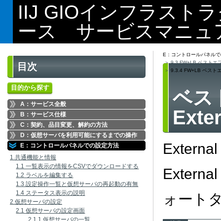
IIJ GIOインフラス
ース サービスマニュ
E：コントロールパネルで
9.3 FW+LB ベストエ
目次
9.3.4 FW+LB ベス
目的から探す
ベス
A：サービス全般
Ext
B：サービス仕様
C：契約、品目変更、解約の方法
D：仮想サーバを利用可能にするまでの操作
Exter
E：コントロールパネルでの設定方法
1.共通機能と情報
1.1 一覧表示の情報をCSVでダウンロードする
Exter
1.2 ラベルを編集する
1.3 設定操作一覧と仮想サーバの再起動の有無
1.4 ステータス表示の説明
ォート
2.仮想サーバの設定
2.1 仮想サーバの設定画面
2.1.1 仮想サーバの一覧