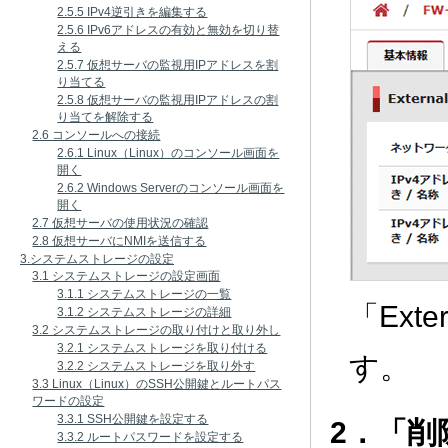
2.5.5 IPv4逆引きを編集する
2.5.6 IPv6アドレスの有効と無効を切り替
える
2.5.7 仮想サーバの監視用IPアドレスを割
り当てる
2.5.8 仮想サーバの監視用IPアドレスの割
り当てを解除する
2.6 コンソールへの接続
2.6.1 Linux（Linux）のコンソール画面を
開く
2.6.2 Windows Serverのコンソール画面を
開く
2.7 仮想サーバの使用状況の確認
2.8 仮想サーバにNMIを送信する
3.システムストレージの設定
3.1 システムストレージの設定画面
3.1.1 システムストレージの一覧
「Ext
3.1.2 システムストレージの詳細
3.2 システムストレージの取り付けと取り外し
3.2.1 システムストレージを取り付ける
す。
3.2.2 システムストレージを取り外す
3.3 Linux（Linux）のSSH公開鍵とルートパス
ワードの設定
3.3.1 SSH公開鍵を設定する
2．「
3.3.2 ルートパスワードを設定する