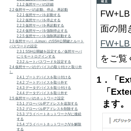
補 足
2.1.2 仮想サーバの詳細
2.2 仮想サーバの起動、停止、再起動
FW+
2.2.1 仮想サーバを起動する
2.2.2 仮想サーバを停止する
2.2.3 仮想サーバを再起動する
面の開
2.2.4 仮想サーバを強制停止する
2.2.5 仮想サーバを強制再起動する
FW+
2.3 仮想サーバ（Linux）のSSH公開鍵とルート
パスワードの設定
2.3.1 SSH公開鍵を設定する／仮想サーバ
をご覧
にリモートログインする
2.3.2 ルートパスワードを設定する
2.4 仮想サーバのデバイスの取り付けと取り外
し
1．「Ex
2.4.1 ブートデバイスを取り付ける
2.4.2 ブートデバイスを取り外す
2.4.3 データデバイスを取り付ける
「Ext
2.4.4 データデバイスを取り外す
2.5 仮想サーバのネットワーク設定
ます。
2.5.1 グローバルIPアドレスを追加する
2.5.2 グローバルIPアドレスを削除する
2.5.3 プライベートネットワーク/Vに接続
する
2.5.4 プライベートネットワーク/Vを解除
する