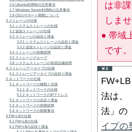
は非課
2.6 Ubuntu利用時の注意事項
2.7 Windows Server利用時の注意事項
2.8 OSのサポート期限について
しませ
3.ストレージの仕様
3.1 システムストレージの仕様
3.2 追加ストレージの仕様
帯域
3.3 ストレージの品目と課金
3.3.1 システムストレージの品目と課金
3.3.2 追加ストレージの品目と課金
です。
3.4 ストレージの初期状態
3.5 ストレージグループ
3.6 システムストレージの収容設備状態
4.ストレージアーカイブの仕様
補 足
4.1 ストレージアーカイブの品目と課金
FW+
5.ネットワークの仕様
5.1 ネットワークの種類と仕様
5.1.1 ネットワークの仕様
法は、
5.1.2 ネットワークのIPアドレス
5.2 ネットワークの品目と課金
5.3 ネットワークの初期状態
法」の
5.4 ネットワークの制限事項
6.FW+LBの仕様
6.1 FW+LBの仕様
イプの
6.2 FW+LBの品目と課金