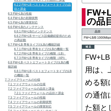
6.2.1 FW+LB 専有タイプの品目と課金
6.2.2 FW+LB ベストエフォートタイプの品
目と課金
FW
6.3 FW+LBの性能
6.4 FW+LBの初期状態
の品
6.5 FW+LBの障害対応
6.6 FW+LBのメンテナンス
6.6.1 FW+LBのメンテナンス
品目
6.6.2 FW+LB サービス設備継続提供のため
FW+LB/B 1000Mbp
の再起動
6.7 FW+LB 専有タイプのLBの機能詳細
補 足
6.7.1 FW+LB 専有タイプのLBの機能一覧
6.7.2 FW+LB 専有タイプの権限（LB）
FW+
6.7.3 FW+LB 専有タイプの権限（API）
6.8 FW+LB ベストエフォートタイプのLBの機
能詳細
用は、
6.8.1 FW+LB ベストエフォートタイプのLB
の機能一覧
7.ファイアウォールの仕様
める額
7.1 ファイアウォールの仕様
7.2 ファイアウォールの品目と課金
の通信
7.2.1 ファイアウォール の品目と課金
7.3 ファイアウォールの性能
7.4 ファイアウォールの初期状態
た額と
7.5 ファイアウォールの障害対応