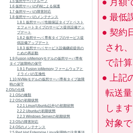
月額
1.5 仮想サーバグループ
1.6 仮想サーバのFWによる保護
1.7 仮想サーバの障害対応
最低
1.8 仮想サーバのメンテナンス
1.8.1 仮想サーバ 性能保証タイプとベスト
エフォートタイプのサービス提供設備アッ
契約
プデート
1.8.2 仮想サーバ 専有タイプのサービス提
供設備アップデート
され、
1.8.3 仮想サーバ サービス設備継続提供の
ための再起動
1.9 Fusion ioMemoryモデルの仮想サーバ専有
で計算
タイプ故障時の保守
1.9.1 Fusion ioMemory ファームウェアと
ドライバの互換性
上記
1.10 NVMeモデルの仮想サーバ専有タイプ故障
時の保守
2.OSの仕様
転送量
2.1 OSの種類
2.2 OSの初期状態
します
2.2.1 Linux(Ubuntu以外)の初期状態
2.2.2 Ubuntuの初期状態
2.2.3 Windows Serverの初期状態
対象で
2.3 OSの障害対応
2.4 OSのメンテナンス
2.5 Red Hat Enterprise Linux利用時の注意事項