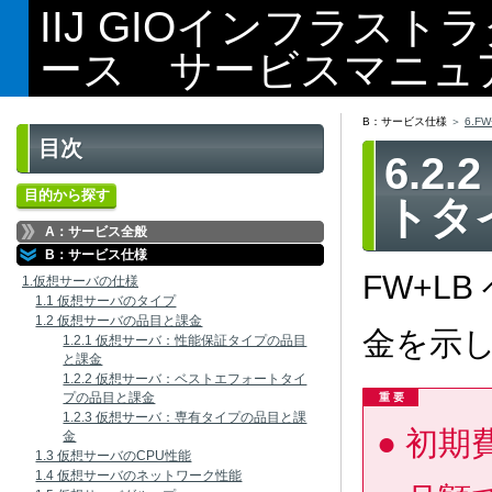
IIJ GIOインフラス
ース サービスマニュ
B：サービス仕様
6.F
目次
6.2
目的から探す
トタ
A：サービス全般
B：サービス仕様
FW+L
1.仮想サーバの仕様
1.1 仮想サーバのタイプ
1.2 仮想サーバの品目と課金
金を示
1.2.1 仮想サーバ：性能保証タイプの品目
と課金
1.2.2 仮想サーバ：ベストエフォートタイ
プの品目と課金
重 要
1.2.3 仮想サーバ：専有タイプの品目と課
初期
金
1.3 仮想サーバのCPU性能
1.4 仮想サーバのネットワーク性能