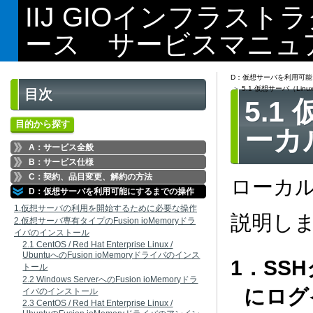
IIJ GIOインフラス
ース サービスマニュ
D：仮想サーバを利用可
5.1 仮想サーバ（Li
目次
5.1
目的から探す
ーカ
A：サービス全般
B：サービス仕様
C：契約、品目変更、解約の方法
ローカ
D：仮想サーバを利用可能にするまでの操作
1.仮想サーバの利用を開始するために必要な操作
説明し
2.仮想サーバ専有タイプのFusion ioMemoryドラ
イバのインストール
2.1 CentOS / Red Hat Enterprise Linux /
UbuntuへのFusion ioMemoryドライバのインス
1．SS
トール
2.2 Windows ServerへのFusion ioMemoryドラ
にログ
イバのインストール
2.3 CentOS / Red Hat Enterprise Linux /