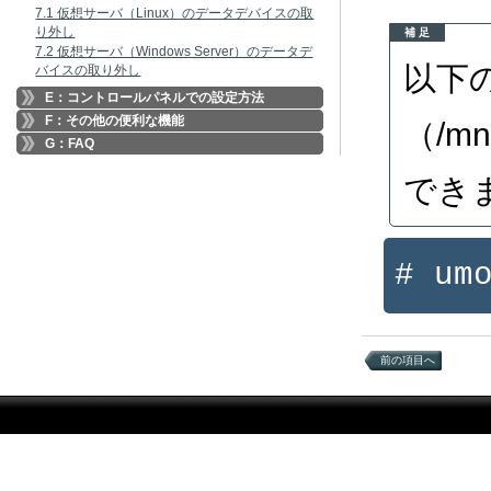
7.1 仮想サーバ（Linux）のデータデバイスの取
り外し
補 足
7.2 仮想サーバ（Windows Server）のデータデ
以下
バイスの取り外し
E：コントロールパネルでの設定方法
F：その他の便利な機能
（/
G：FAQ
でき
# um
前の項目へ