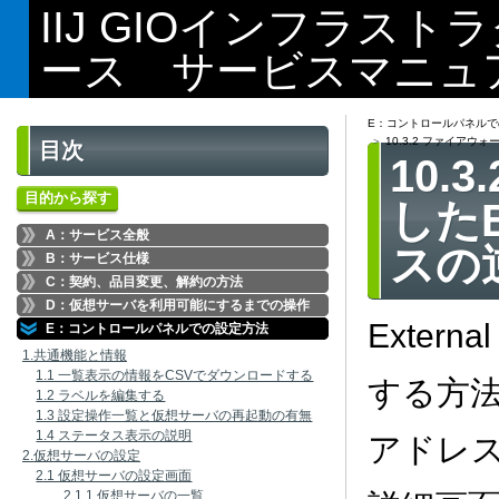
IIJ GIOインフラス
ース サービスマニュ
E：コントロールパネルで
10.3.2 ファイアウォ
目次
10.
目的から探す
したE
A：サービス全般
スの
B：サービス仕様
C：契約、品目変更、解約の方法
D：仮想サーバを利用可能にするまでの操作
Exter
E：コントロールパネルでの設定方法
1.共通機能と情報
1.1 一覧表示の情報をCSVでダウンロードする
する方法を
1.2 ラベルを編集する
1.3 設定操作一覧と仮想サーバの再起動の有無
1.4 ステータス表示の説明
アドレ
2.仮想サーバの設定
2.1 仮想サーバの設定画面
2.1.1 仮想サーバの一覧