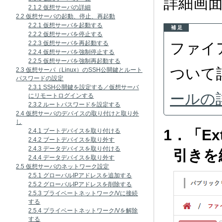
詳細画
2.1.2 仮想サーバの詳細
2.2 仮想サーバの起動、停止、再起動
2.2.1 仮想サーバを起動する
補 足
2.2.2 仮想サーバを停止する
2.2.3 仮想サーバを再起動する
ファイ
2.2.4 仮想サーバを強制停止する
2.2.5 仮想サーバを強制再起動する
ついて
2.3 仮想サーバ（Linux）のSSH公開鍵とルート
パスワードの設定
2.3.1 SSH公開鍵を設定する／仮想サーバ
ールの
にリモートログインする
2.3.2 ルートパスワードを設定する
2.4 仮想サーバのデバイスの取り付けと取り外
し
1．「Ex
2.4.1 ブートデバイスを取り付ける
2.4.2 ブートデバイスを取り外す
2.4.3 データデバイスを取り付ける
引きを
2.4.4 データデバイスを取り外す
2.5 仮想サーバのネットワーク設定
2.5.1 グローバルIPアドレスを追加する
2.5.2 グローバルIPアドレスを削除する
2.5.3 プライベートネットワーク/Vに接続
する
2.5.4 プライベートネットワーク/Vを解除
する