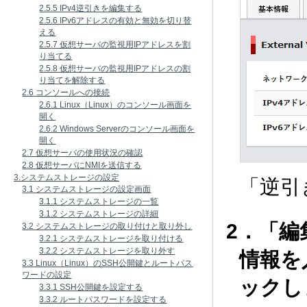
2.5.5 IPv4逆引きを編集する
2.5.6 IPv6アドレスの有効と無効を切り替
える
2.5.7 仮想サーバの監視用IPアドレスを割
り当てる
2.5.8 仮想サーバの監視用IPアドレスの割
り当てを解除する
2.6 コンソールへの接続
2.6.1 Linux（Linux）のコンソール画面を
開く
2.6.2 Windows Serverのコンソール画面を
開く
2.7 仮想サーバの使用状況の確認
2.8 仮想サーバにNMIを送信する
3.システムストレージの設定
「逆引
3.1 システムストレージの設定画面
3.1.1 システムストレージの一覧
3.1.2 システムストレージの詳細
2．「
3.2 システムストレージの取り付けと取り外し
3.2.1 システムストレージを取り付ける
3.2.2 システムストレージを取り外す
情報を
3.3 Linux（Linux）のSSH公開鍵とルートパス
ワードの設定
ックし
3.3.1 SSH公開鍵を設定する
3.3.2 ルートパスワードを設定する