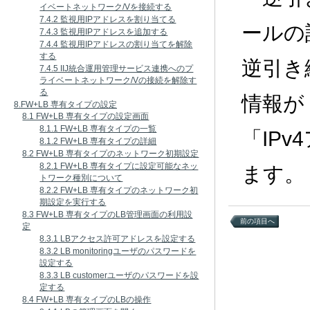
イベートネットワーク/Vを接続する
7.4.2 監視用IPアドレスを割り当てる
ールの
7.4.3 監視用IPアドレスを追加する
7.4.4 監視用IPアドレスの割り当てを解除
する
逆引き
7.4.5 IIJ統合運用管理サービス連携へのプ
ライベートネットワーク/Vの接続を解除す
る
情報が「
8.FW+LB 専有タイプの設定
8.1 FW+LB 専有タイプの設定画面
8.1.1 FW+LB 専有タイプの一覧
「IP
8.1.2 FW+LB 専有タイプの詳細
8.2 FW+LB 専有タイプのネットワーク初期設定
8.2.1 FW+LB 専有タイプに設定可能なネッ
ます。
トワーク種別について
8.2.2 FW+LB 専有タイプのネットワーク初
期設定を実行する
8.3 FW+LB 専有タイプのLB管理画面の利用設
前の項目へ
定
8.3.1 LBアクセス許可アドレスを設定する
8.3.2 LB monitoringユーザのパスワードを
設定する
8.3.3 LB customerユーザのパスワードを設
定する
8.4 FW+LB 専有タイプのLBの操作