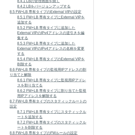
8.4.1 LBの管理画面を開く
8.4.2 LBをバージョンアップする
8.5 FW+LB 専有タイプのExternal VIPの設定
8.5.1 FW+LB 専有タイプにExternal VIPを
追加する
8.5.2 FW+LB 専有タイプに追加した
External VIPのIPv4アドレスの逆引きを編
集する
8.5.3 FW+LB 専有タイプに追加した
External VIPのIPv4アドレスの名称を変更
する
8.5.4 FW+LB 専有タイプのExternal VIPを
削除する
8.6 FW+LB 専有タイプの監視用IPアドレスの割
り当てと解除
8.6.1 FW+LB 専有タイプに監視用IPアドレ
スを割り当てる
8.6.2 FW+LB 専有タイプに割り当てた監視
用IPアドレスを解除する
8.7 FW+LB 専有タイプのスタティックルートの
設定
8.7.1 FW+LB 専有タイプにスタティックル
ートを追加する
8.7.2 FW+LB 専有タイプのスタティックル
ートを削除する
8.8 FW+LB 専有タイプのFWルールの設定