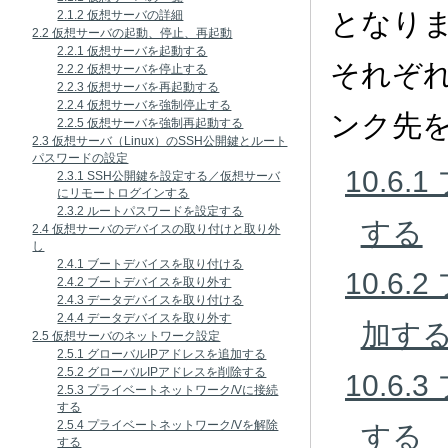
となり
2.1.2 仮想サーバの詳細
2.2 仮想サーバの起動、停止、再起動
2.2.1 仮想サーバを起動する
それぞ
2.2.2 仮想サーバを停止する
2.2.3 仮想サーバを再起動する
2.2.4 仮想サーバを強制停止する
ンク先
2.2.5 仮想サーバを強制再起動する
2.3 仮想サーバ（Linux）のSSH公開鍵とルート
パスワードの設定
10.6
2.3.1 SSH公開鍵を設定する／仮想サーバ
にリモートログインする
2.3.2 ルートパスワードを設定する
する
2.4 仮想サーバのデバイスの取り付けと取り外
し
2.4.1 ブートデバイスを取り付ける
10.6
2.4.2 ブートデバイスを取り外す
2.4.3 データデバイスを取り付ける
2.4.4 データデバイスを取り外す
加す
2.5 仮想サーバのネットワーク設定
2.5.1 グローバルIPアドレスを追加する
2.5.2 グローバルIPアドレスを削除する
10.6
2.5.3 プライベートネットワーク/Vに接続
する
2.5.4 プライベートネットワーク/Vを解除
する
する