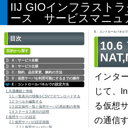
IIJ GIOインフラス
ース サービスマニュ
E：コントロールパネルで
目次
10
目的から探す
NAT
A：サービス全般
B：サービス仕様
C：契約、品目変更、解約の方法
インタ
D：仮想サーバを利用可能にするまでの操作
E：コントロールパネルでの設定方法
じて、I
1.共通機能と情報
1.1 一覧表示の情報をCSVでダウンロードする
1.2 ラベルを編集する
る仮想
1.3 設定操作一覧と仮想サーバの再起動の有無
1.4 ステータス表示の説明
2.仮想サーバの設定
の通信す
2.1 仮想サーバの設定画面
2.1.1 仮想サーバの一覧