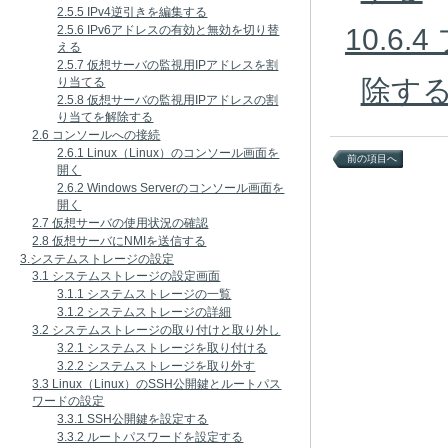
2.5.5 IPv4逆引きを編集する
10.6
2.5.6 IPv6アドレスの有効と無効を切り替
える
2.5.7 仮想サーバの監視用IPアドレスを割
除す
り当てる
2.5.8 仮想サーバの監視用IPアドレスの割
り当てを解除する
2.6 コンソールへの接続
2.6.1 Linux（Linux）のコンソール画面を
前の項目へ
開く
2.6.2 Windows Serverのコンソール画面を
開く
2.7 仮想サーバの使用状況の確認
2.8 仮想サーバにNMIを送信する
3.システムストレージの設定
3.1 システムストレージの設定画面
3.1.1 システムストレージの一覧
3.1.2 システムストレージの詳細
3.2 システムストレージの取り付けと取り外し
3.2.1 システムストレージを取り付ける
3.2.2 システムストレージを取り外す
3.3 Linux（Linux）のSSH公開鍵とルートパス
ワードの設定
3.3.1 SSH公開鍵を設定する
3.3.2 ルートパスワードを設定する