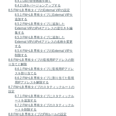
8.4.1 LBの管理画面を開く
8.4.2 LBをバージョンアップする
8.5 FW+LB 専有タイプのExternal VIPの設定
8.5.1 FW+LB 専有タイプにExternal VIPを
追加する
8.5.2 FW+LB 専有タイプに追加した
External VIPのIPv4アドレスの逆引きを編
集する
8.5.3 FW+LB 専有タイプに追加した
External VIPのIPv4アドレスの名称を変更
する
8.5.4 FW+LB 専有タイプのExternal VIPを
削除する
8.6 FW+LB 専有タイプの監視用IPアドレスの割
り当てと解除
8.6.1 FW+LB 専有タイプに監視用IPアドレ
スを割り当てる
8.6.2 FW+LB 専有タイプに割り当てた監視
用IPアドレスを解除する
8.7 FW+LB 専有タイプのスタティックルートの
設定
8.7.1 FW+LB 専有タイプにスタティックル
ートを追加する
8.7.2 FW+LB 専有タイプのスタティックル
ートを削除する
8.8 FW+LB 専有タイプのFWルールの設定