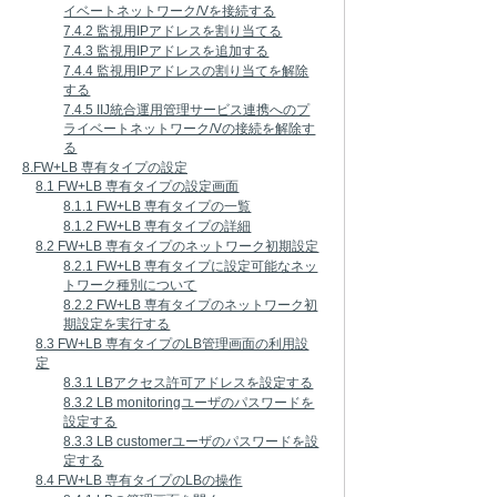
イベートネットワーク/Vを接続する
7.4.2 監視用IPアドレスを割り当てる
7.4.3 監視用IPアドレスを追加する
7.4.4 監視用IPアドレスの割り当てを解除
する
7.4.5 IIJ統合運用管理サービス連携へのプ
ライベートネットワーク/Vの接続を解除す
る
8.FW+LB 専有タイプの設定
8.1 FW+LB 専有タイプの設定画面
8.1.1 FW+LB 専有タイプの一覧
8.1.2 FW+LB 専有タイプの詳細
8.2 FW+LB 専有タイプのネットワーク初期設定
8.2.1 FW+LB 専有タイプに設定可能なネッ
トワーク種別について
8.2.2 FW+LB 専有タイプのネットワーク初
期設定を実行する
8.3 FW+LB 専有タイプのLB管理画面の利用設
定
8.3.1 LBアクセス許可アドレスを設定する
8.3.2 LB monitoringユーザのパスワードを
設定する
8.3.3 LB customerユーザのパスワードを設
定する
8.4 FW+LB 専有タイプのLBの操作